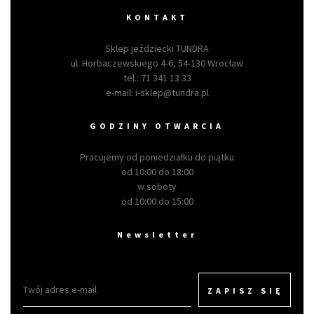
KONTAKT
Sklep jeździecki TUNDRA
ul. Horbaczewskiego 4-6, 54-130 Wrocław
tel.:
71 341 13 33
e-mail:
i-sklep@tundra.pl
GODZINY OTWARCIA
Pracujemy od poniedziałku do piątku
od 10:00 do 18:00
w soboty
od 10:00 do 15:00
Newsletter
ZAPISZ SIĘ