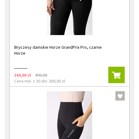
Bryczesy damskie Horze GrandPrix Pro, czarne
Horze
369,00 zł
499,00
Cena min. z 30 dni: 369,00 zł