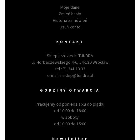
Moje dane
Zmień hasło
Historia zamówień
Usuń konto
KONTAKT
Sklep jeździecki TUNDRA
ul. Horbaczewskiego 4-6, 54-130 Wrocław
tel.:
71 341 13 33
e-mail:
i-sklep@tundra.pl
GODZINY OTWARCIA
Pracujemy od poniedziałku do piątku
od 10:00 do 18:00
w soboty
od 10:00 do 15:00
Newsletter