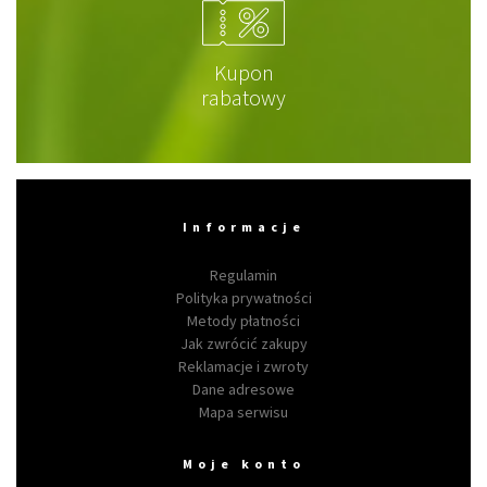
Kupon
rabatowy
Informacje
Regulamin
Polityka prywatności
Metody płatności
Jak zwrócić zakupy
Reklamacje i zwroty
Dane adresowe
Mapa serwisu
Moje konto