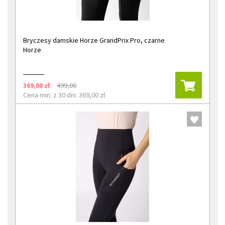
Bryczesy damskie Horze GrandPrix Pro, czarne
Horze
369,00 zł
499,00
Cena min. z 30 dni: 369,00 zł