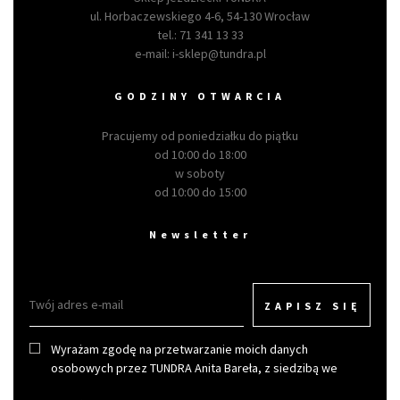
ul. Horbaczewskiego 4-6, 54-130 Wrocław
tel.:
71 341 13 33
e-mail:
i-sklep@tundra.pl
GODZINY OTWARCIA
Pracujemy od poniedziałku do piątku
od 10:00 do 18:00
w soboty
od 10:00 do 15:00
Newsletter
ZAPISZ SIĘ
Wyrażam zgodę na przetwarzanie moich danych
osobowych przez TUNDRA Anita Bareła, z siedzibą we
Wrocławiu w celu otrzymywania newslettera.