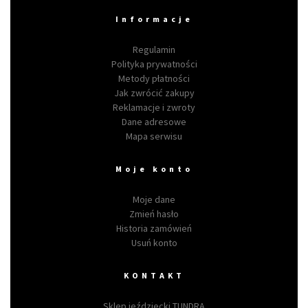
Informacje
Regulamin
Polityka prywatności
Metody płatności
Jak zwrócić zakupy
Reklamacje i zwroty
Dane adresowe
Mapa serwisu
Moje konto
Moje dane
Zmień hasło
Historia zamówień
Usuń konto
KONTAKT
Sklep jeździecki TUNDRA