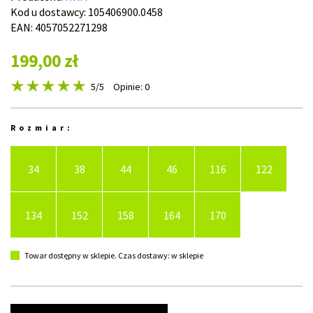
Kod u dostawcy:
105406900.0458
EAN: 4057052271298
199,00 zł
5
/5
Opinie: 0
Rozmiar:
34
38
44
46
116
122
134
152
158
164
170
Towar dostępny w sklepie. Czas dostawy: w sklepie