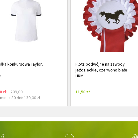
lka konkursowa Taylor,
Flots podwójne na zawody
jeździeckie, czerwono białe
e
HKM
0 zł
209,00
11,50 zł
min. z 30 dni: 139,00 zł