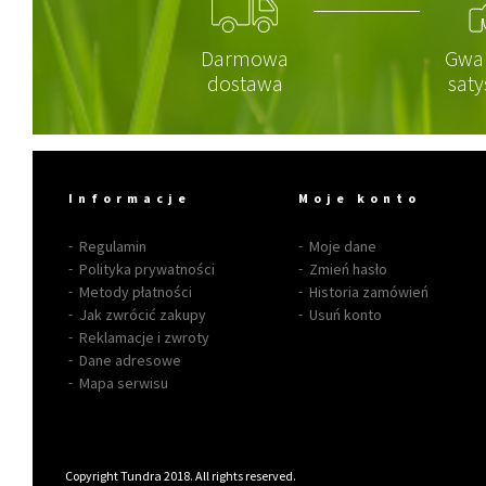
Darmowa
Gwa
dostawa
saty
Informacje
Moje konto
Regulamin
Moje dane
Polityka prywatności
Zmień hasło
Metody płatności
Historia zamówień
Jak zwrócić zakupy
Usuń konto
Reklamacje i zwroty
Dane adresowe
Mapa serwisu
Copyright Tundra 2018. All rights reserved.