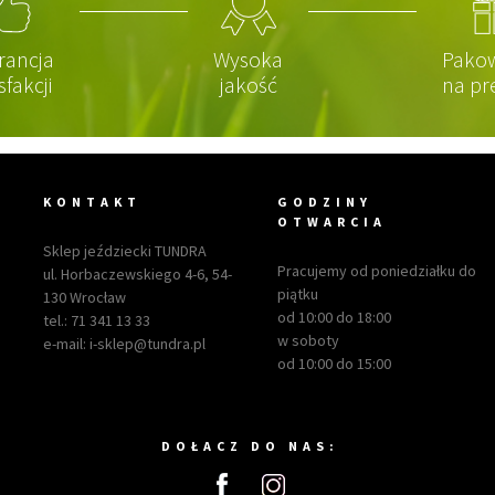
rancja
Wysoka
Pako
sfakcji
jakość
na pr
KONTAKT
GODZINY
OTWARCIA
Sklep jeździecki TUNDRA
Pracujemy od poniedziałku do
ul. Horbaczewskiego 4-6, 54-
piątku
130 Wrocław
od 10:00 do 18:00
tel.:
71 341 13 33
w soboty
e-mail:
i-sklep@tundra.pl
od 10:00 do 15:00
DOŁACZ DO NAS: