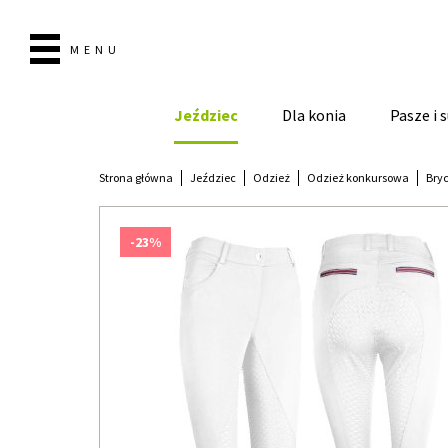
MENU
Jeździec
Dla konia
Pasze i
Strona główna
Jeździec
Odzież
Odzież konkursowa
Bryc
-23%