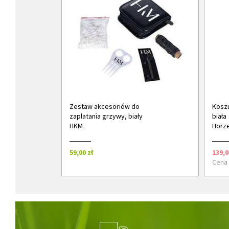
Zestaw akcesoriów do
Koszu
zaplatania grzywy, biały
biała
HKM
Horz
59,00 zł
139,0
Cena 