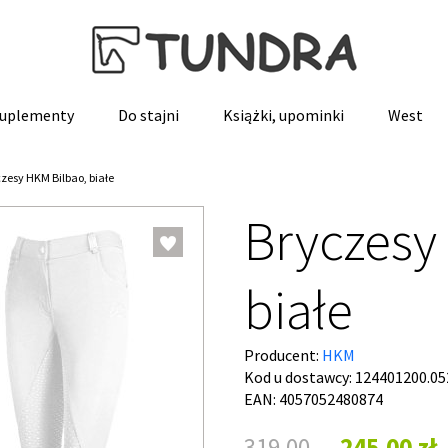
 suplementy
Do stajni
Książki, upominki
West
zesy HKM Bilbao, białe
Bryczesy
białe
Producent:
HKM
Kod u dostawcy:
124401200.05
EAN: 4057052480874
319,00
245,00 zł