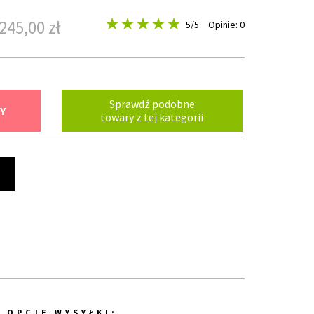
245,00 zł
5
/5
Opinie: 0
Sprawdź podobne
Y
towary z tej kategorii
t
OPCJE WYSYŁKI: