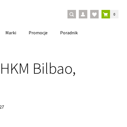
0
Marki
Promocje
Poradnik
 HKM Bilbao,
27