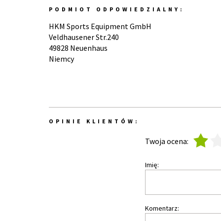
PODMIOT ODPOWIEDZIALNY:
HKM Sports Equipment GmbH
Veldhausener Str.240
49828 Neuenhaus
Niemcy
OPINIE KLIENTÓW:
1
2
Twoja ocena:
Imię:
Komentarz: