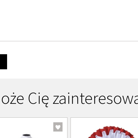
Ę
oże Cię zainteresow