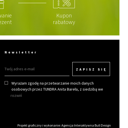
wanie
Kupon
ezent
rabatowy
Newsletter
ZAPISZ SIĘ
Wyrażam zgodę na przetwarzanie moich danych
osobowych przez TUNDRA Anita Bareła, z siedzibą we
Wrocławiu w celu otrzymywania newslettera.
rozwiń
Projekt graficzny i wykonanie:
Agencja Interaktywna Bull Design