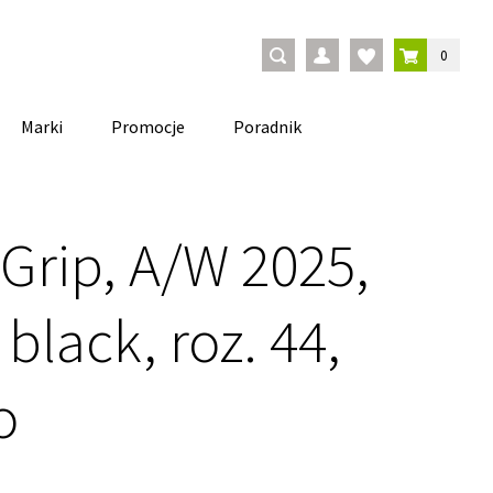
0
Marki
Promocje
Poradnik
Grip, A/W 2025,
black, roz. 44,
o