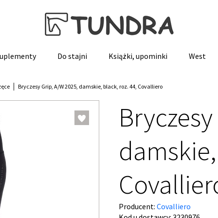
 suplementy
Do stajni
Książki, upominki
West
zęce
Bryczesy Grip, A/W 2025, damskie, black, roz. 44, Covalliero
Bryczesy 
damskie, 
Covallier
Producent:
Covalliero
Kod u dostawcy:
3230976