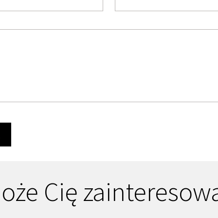
Ę
oże Cię zainteresow