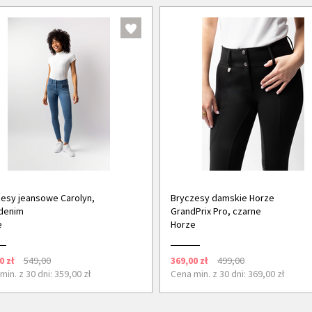
esy jeansowe Carolyn,
Bryczesy damskie Horze
denim
GrandPrix Pro, czarne
e
Horze
0 zł
549,00
369,00 zł
499,00
min. z 30 dni: 359,00 zł
Cena min. z 30 dni: 369,00 zł