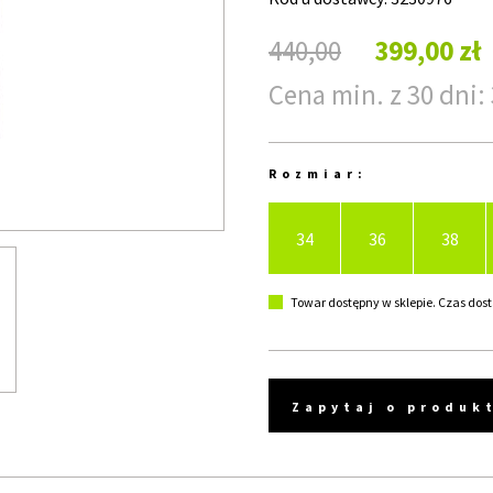
440,00
399,00 zł
Cena min. z 30 dni: 
Rozmiar:
34
36
38
Towar dostępny w sklepie. Czas dost
Zapytaj o produk