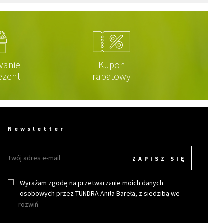
wanie
Kupon
ezent
rabatowy
Newsletter
ZAPISZ SIĘ
Wyrażam zgodę na przetwarzanie moich danych
osobowych przez TUNDRA Anita Bareła, z siedzibą we
Wrocławiu w celu otrzymywania newslettera.
rozwiń