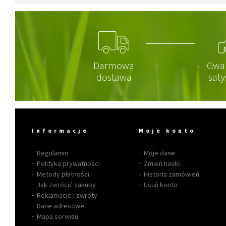
Darmowa
Gwa
dostawa
saty
Informacje
Moje konto
Regulamin
Moje dane
Polityka prywatności
Zmień hasło
Metody płatności
Historia zamówień
Jak zwrócić zakupy
Usuń konto
Reklamacje i zwroty
Dane adresowe
Mapa serwisu