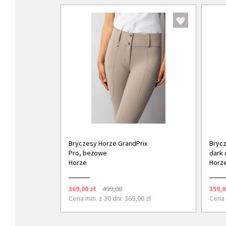
Bryczesy Horze GrandPrix
Brycz
Pro, beżowe
dark 
Horze
Horz
369,00 zł
499,00
359,0
Cena min. z 30 dni: 369,00 zł
Cena 