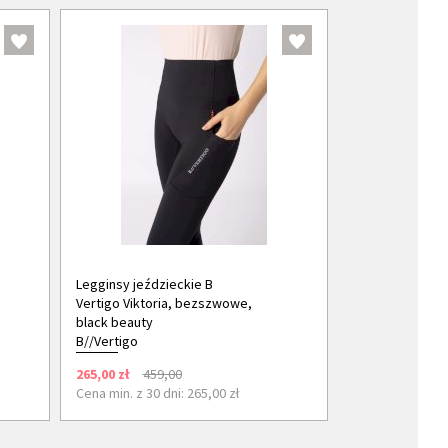
Legginsy jeździeckie B
Vertigo Viktoria, bezszwowe,
black beauty
B//Vertigo
265,00 zł
459,00
Cena min. z 30 dni: 265,00 zł