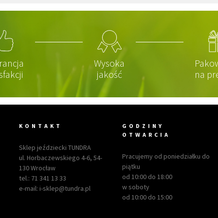
rancja
Wysoka
Pako
sfakcji
jakość
na pr
KONTAKT
GODZINY
OTWARCIA
Sklep jeździecki TUNDRA
Pracujemy od poniedziałku do
ul. Horbaczewskiego 4-6, 54-
piątku
130 Wrocław
od 10:00 do 18:00
tel.:
71 341 13 33
w soboty
e-mail:
i-sklep@tundra.pl
od 10:00 do 15:00