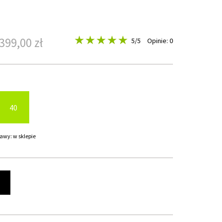
399,00 zł
5
/5
Opinie: 0
40
awy: w sklepie
t