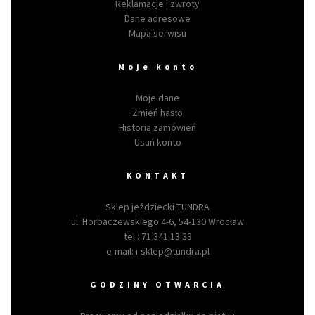
Reklamacje i zwroty
Dane adresowe
Mapa serwisu
Moje konto
Moje dane
Zmień hasło
Historia zamówień
Usuń konto
KONTAKT
Sklep jeździecki TUNDRA
ul. Horbaczewskiego 4-6, 54-130 Wrocław
tel.:
71 341 13 33
e-mail:
i-sklep@tundra.pl
GODZINY OTWARCIA