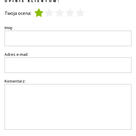
OPINIE KLIENTÓW:
1
2
3
4
5
Twoja ocena:
Imię:
Adres e-mail:
Komentarz: