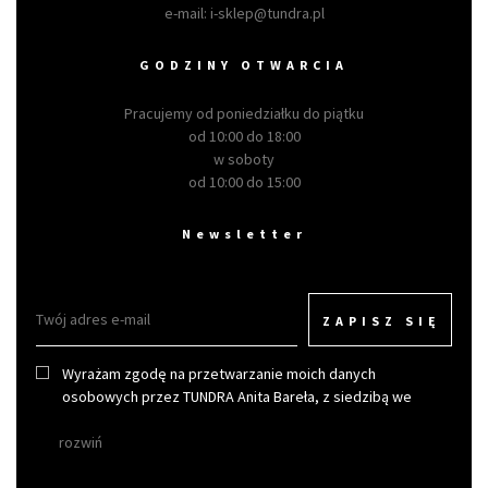
e-mail:
i-sklep@tundra.pl
GODZINY OTWARCIA
Pracujemy od poniedziałku do piątku
od 10:00 do 18:00
w soboty
od 10:00 do 15:00
Newsletter
ZAPISZ SIĘ
Wyrażam zgodę na przetwarzanie moich danych
osobowych przez TUNDRA Anita Bareła, z siedzibą we
Wrocławiu w celu otrzymywania newslettera.
rozwiń