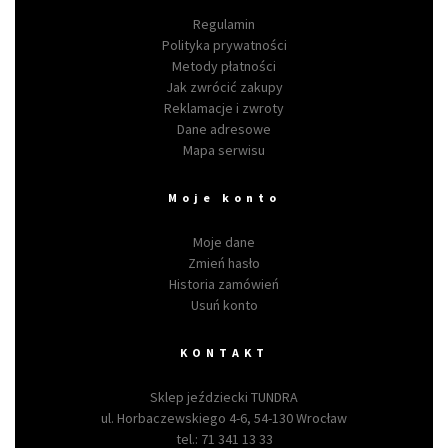
Regulamin
Polityka prywatności
Metody płatności
Jak zwrócić zakupy
Reklamacje i zwroty
Dane adresowe
Mapa serwisu
Moje konto
Moje dane
Zmień hasło
Historia zamówień
Usuń konto
KONTAKT
Sklep jeździecki TUNDRA
ul. Horbaczewskiego 4-6, 54-130 Wrocław
tel.:
71 341 13 33