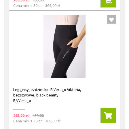
369,00 zł
499,00
Cena min. z 30 dni: 369,00 zł
Legginsy jeździeckie B Vertigo Viktoria,
bezszwowe, black beauty
B//Vertigo
265,00 zł
459,00
Cena min. z 30 dni: 265,00 zł