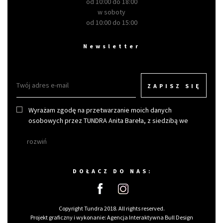
od 10:00 do 18:00
w soboty
od 10:00 do 15:00
Newsletter
ZAPISZ SIĘ
Wyrażam zgodę na przetwarzanie moich danych
osobowych przez TUNDRA Anita Bareła, z siedzibą we
Wrocławiu w celu otrzymywania newslettera.
rozwiń
DOŁACZ DO NAS:
Copyright Tundra 2018. All rights reserved.
Projekt graficzny i wykonanie:
Agencja Interaktywna Bull Design