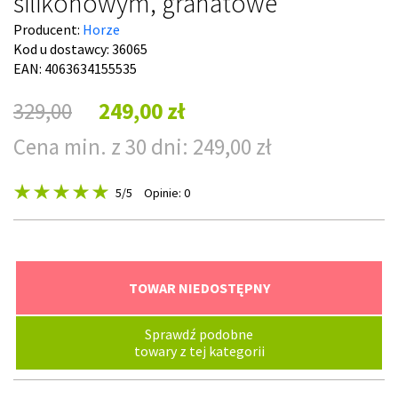
silikonowym, granatowe
Producent:
Horze
Kod u dostawcy:
36065
EAN: 4063634155535
329,00
249,00 zł
Cena min. z 30 dni: 249,00 zł
5
/5
Opinie: 0
TOWAR NIEDOSTĘPNY
Sprawdź podobne
towary z tej kategorii