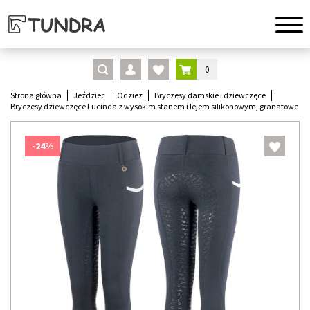
0
Strona główna
Jeździec
Odzież
Bryczesy damskie i dziewczęce
Bryczesy dziewczęce Lucinda z wysokim stanem i lejem silikonowym, granatowe
-24%