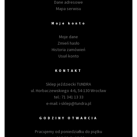
Dane adresowe
Mapa serwisu
Moje konto
Moje dane
Zmień hasło
Historia zamówień
Usuń konto
KONTAKT
Sklep jeździecki TUNDRA
ul. Horbaczewskiego 4-6, 54-130 Wrocław
tel.:
71 341 13 33
e-mail:
i-sklep@tundra.pl
GODZINY OTWARCIA
Pracujemy od poniedziałku do piątku