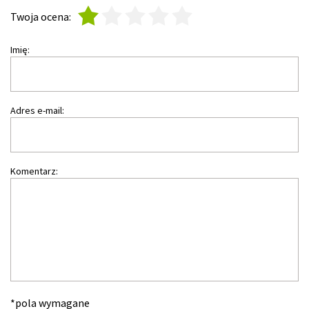
1
2
3
4
5
Twoja ocena:
Imię:
Adres e-mail:
Komentarz:
*pola wymagane