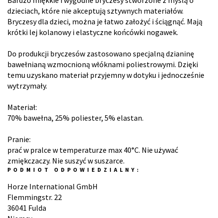
Bardzo miękkie i wygodne bryczesy stworzone z myślą o
dzieciach, które nie akceptują sztywnych materiałów.
Bryczesy dla dzieci, można je łatwo założyć i ściągnąć. Mają
krótki lej kolanowy i elastyczne końcówki nogawek.
Do produkcji bryczesów zastosowano specjalną dzianinę
bawełnianą wzmocnioną włóknami poliestrowymi. Dzięki
temu uzyskano materiał przyjemny w dotyku i jednocześnie
wytrzymały.
Materiał:
70% bawełna, 25% poliester, 5% elastan.
Pranie:
prać w pralce w temperaturze max 40°C. Nie używać
zmiękczaczy. Nie suszyć w suszarce.
PODMIOT ODPOWIEDZIALNY:
Horze International GmbH
Flemmingstr. 22
36041 Fulda