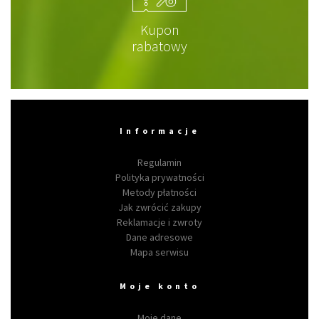
Kupon
rabatowy
Informacje
Regulamin
Polityka prywatności
Metody płatności
Jak zwrócić zakupy
Reklamacje i zwroty
Dane adresowe
Mapa serwisu
Moje konto
Moje dane