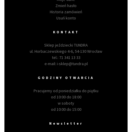
Zmień hasło
Historia zamówień
Usuń konto
KONTAKT
Sklep jeździecki TUNDRA
ul. Horbaczewskiego 4-6, 54-130 Wrocław
tel.:
71 341 13 33
e-mail:
i-sklep@tundra.pl
GODZINY OTWARCIA
Pracujemy od poniedziałku do piątku
od 10:00 do 18:00
w soboty
od 10:00 do 15:00
Newsletter