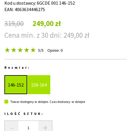
Kod u dostawcy:
6GCDE 001 146-152
EAN: 4063634446275
319,00
249,00 zł
Cena min. z 30 dni: 249,00 zł
5
/5
Opinie: 0
Rozmiar:
146-152
158-164
Towar dostępny w sklepie. Czas dostawy: w sklepie
ILOŚĆ SZTUK:
-
+