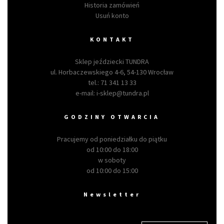
Historia zamówień
Usuń konto
KONTAKT
Sklep jeździecki TUNDRA
ul. Horbaczewskiego 4-6, 54-130 Wrocław
tel.:
71 341 13 33
e-mail:
i-sklep@tundra.pl
GODZINY OTWARCIA
Pracujemy od poniedziałku do piątku
od 10:00 do 18:00
w soboty
od 10:00 do 15:00
Newsletter