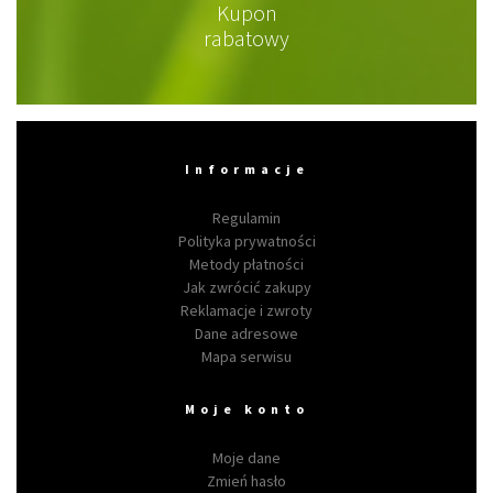
Kupon
rabatowy
Informacje
Regulamin
Polityka prywatności
Metody płatności
Jak zwrócić zakupy
Reklamacje i zwroty
Dane adresowe
Mapa serwisu
Moje konto
Moje dane
Zmień hasło