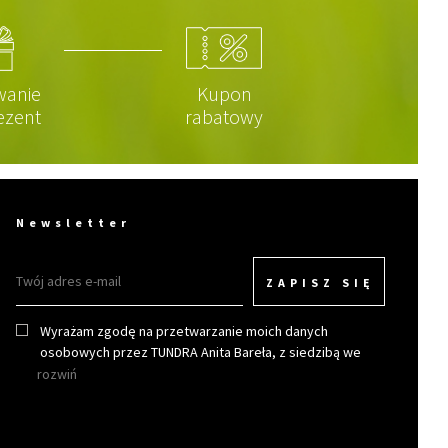
wanie
Kupon
ezent
rabatowy
Newsletter
ZAPISZ SIĘ
Wyrażam zgodę na przetwarzanie moich danych
osobowych przez TUNDRA Anita Bareła, z siedzibą we
Wrocławiu w celu otrzymywania newslettera.
rozwiń