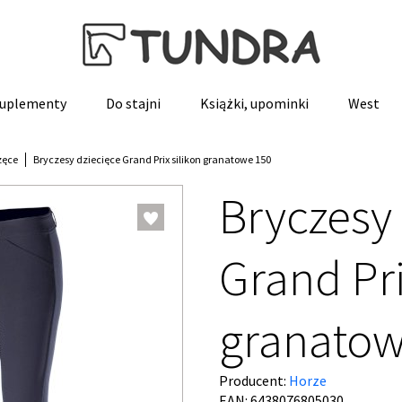
 suplementy
Do stajni
Książki, upominki
West
zęce
Bryczesy dziecięce Grand Prix silikon granatowe 150
Bryczesy
Grand Pri
granatow
Producent:
Horze
EAN: 6438076805030