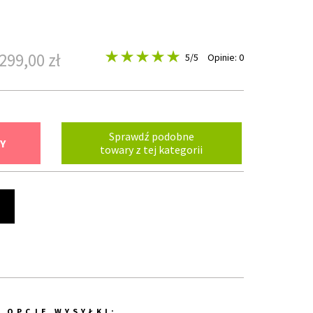
299,00 zł
5
/5
Opinie: 0
Sprawdź podobne
Y
towary z tej kategorii
t
OPCJE WYSYŁKI: