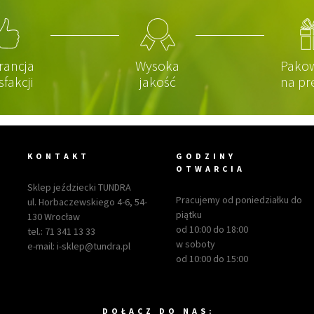
rancja
Wysoka
Pako
sfakcji
jakość
na pr
KONTAKT
GODZINY
OTWARCIA
Sklep jeździecki TUNDRA
Pracujemy od poniedziałku do
ul. Horbaczewskiego 4-6, 54-
piątku
130 Wrocław
od 10:00 do 18:00
tel.:
71 341 13 33
w soboty
e-mail:
i-sklep@tundra.pl
od 10:00 do 15:00
DOŁACZ DO NAS: