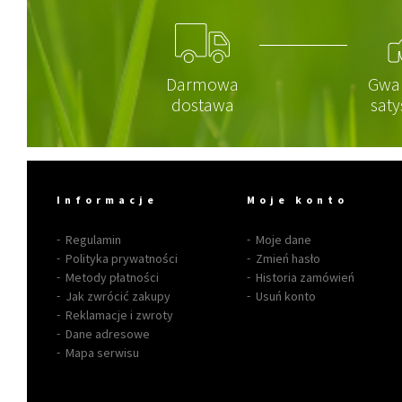
Darmowa
Gwa
dostawa
saty
Informacje
Moje konto
Regulamin
Moje dane
Polityka prywatności
Zmień hasło
Metody płatności
Historia zamówień
Jak zwrócić zakupy
Usuń konto
Reklamacje i zwroty
Dane adresowe
Mapa serwisu