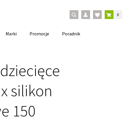
0
Marki
Promocje
Poradnik
 dziecięce
x silikon
e 150