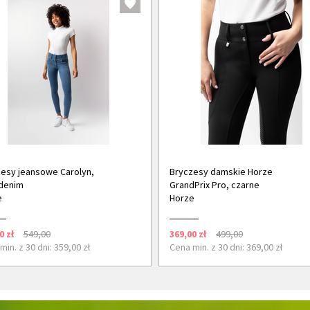
esy jeansowe Carolyn,
Bryczesy damskie Horze
denim
GrandPrix Pro, czarne
e
Horze
0 zł
549,00
369,00 zł
499,00
min. z 30 dni: 359,00 zł
Cena min. z 30 dni: 369,00 zł