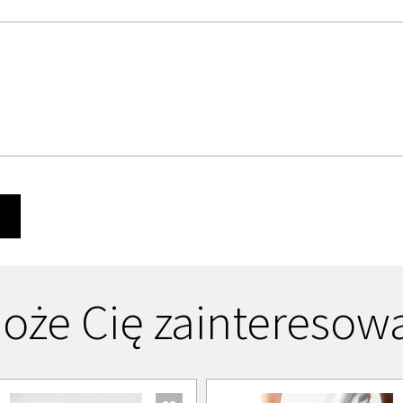
Ę
oże Cię zainteresow