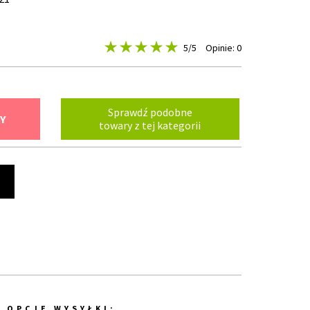
5
/5
Opinie: 0
Sprawdź podobne
Y
towary z tej kategorii
t
OPCJE WYSYŁKI: