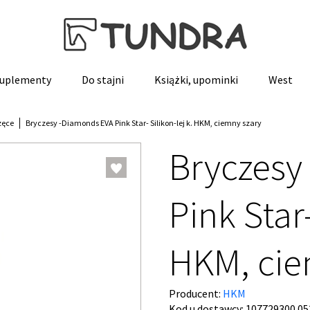
 suplementy
Do stajni
Książki, upominki
West
zęce
Bryczesy -Diamonds EVA Pink Star- Silikon-lej k. HKM, ciemny szary
Bryczesy
Pink Star-
HKM, cie
Producent:
HKM
Kod u dostawcy:
107729300.05