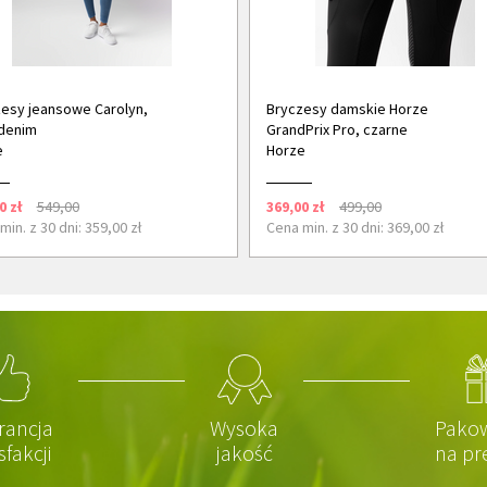
esy jeansowe Carolyn,
Bryczesy damskie Horze
denim
GrandPrix Pro, czarne
e
Horze
0 zł
549,00
369,00 zł
499,00
min. z 30 dni: 359,00 zł
Cena min. z 30 dni: 369,00 zł
rancja
Wysoka
Pako
sfakcji
jakość
na pr