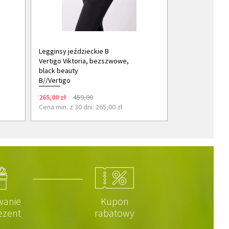
Legginsy jeździeckie B
Vertigo Viktoria, bezszwowe,
black beauty
B//Vertigo
265,00 zł
459,00
Cena min. z 30 dni: 265,00 zł
wanie
Kupon
ezent
rabatowy