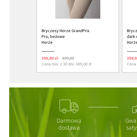
Bryczesy Horze GrandPrix
Brycz
Pro, beżowe
dark 
Horze
Horz
369,00 zł
499,00
359,0
Cena min. z 30 dni: 369,00 zł
Cena 
Darmowa
Gwa
dostawa
saty