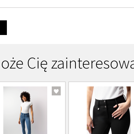
Ę
oże Cię zainteresow