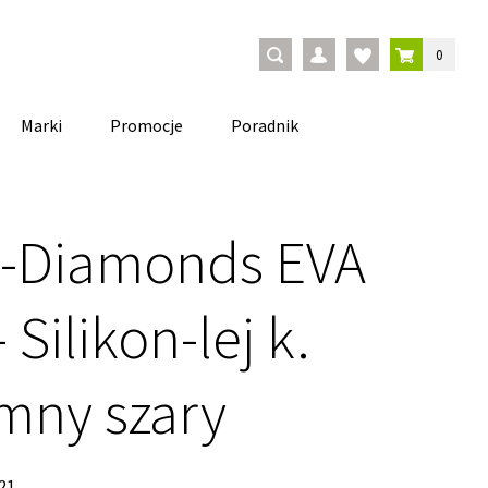
0
Marki
Promocje
Poradnik
 -Diamonds EVA
 Silikon-lej k.
mny szary
21