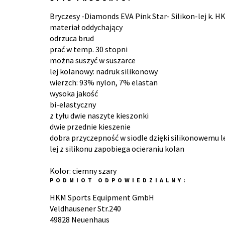
Bryczesy -Diamonds EVA Pink Star- Silikon-lej k. H
materiał oddychający
odrzuca brud
prać w temp. 30 stopni
można suszyć w suszarce
lej kolanowy: nadruk silikonowy
wierzch: 93% nylon, 7% elastan
wysoka jakość
bi-elastyczny
z tyłu dwie naszyte kieszonki
dwie przednie kieszenie
dobra przyczepność w siodle dzięki silikonowemu l
lej z silikonu zapobiega ocieraniu kolan
Kolor: ciemny szary
PODMIOT ODPOWIEDZIALNY:
HKM Sports Equipment GmbH
Veldhausener Str.240
49828 Neuenhaus