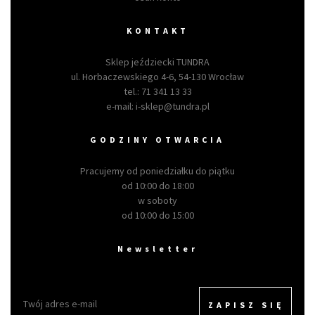
KONTAKT
Sklep jeździecki TUNDRA
ul. Horbaczewskiego 4-6, 54-130 Wrocław
tel.:
71 341 13 33
e-mail:
i-sklep@tundra.pl
GODZINY OTWARCIA
Pracujemy od poniedziałku do piątku
od 10:00 do 18:00
w soboty
od 10:00 do 15:00
Newsletter
ZAPISZ SIĘ