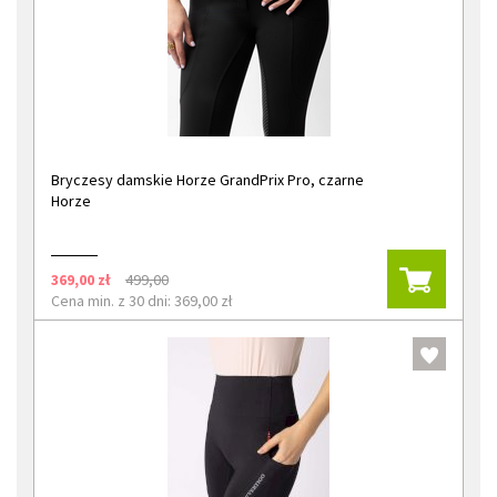
Bryczesy damskie Horze GrandPrix Pro, czarne
Horze
369,00 zł
499,00
Cena min. z 30 dni: 369,00 zł