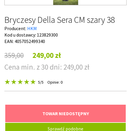
Bryczesy Della Sera CM szary 38
Producent:
HKM
Kod u dostawcy:
123829300
EAN: 4057052499340
359,00
249,00 zł
Cena min. z 30 dni: 249,00 zł
5
/5
Opinie: 0
TOWAR NIEDOSTĘPNY
Sprawdź podobne