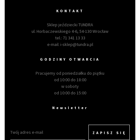
KONTAKT
Sklep jeździecki TUNDRA
ul. Horbaczewskiego 4-6, 54-130 Wrocław
tel.:
71 341 13 33
e-mail:
i-sklep@tundra.pl
GODZINY OTWARCIA
Pracujemy od poniedziałku do piątku
od 10:00 do 18:00
w soboty
od 10:00 do 15:00
Newsletter
ZAPISZ SIĘ