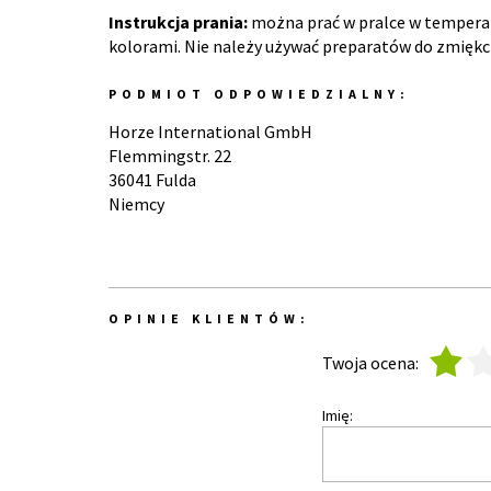
Instrukcja prania:
można prać w pralce w temperat
kolorami. Nie należy używać preparatów do zmiękcz
PODMIOT ODPOWIEDZIALNY:
Horze International GmbH
Flemmingstr. 22
36041 Fulda
Niemcy
OPINIE KLIENTÓW:
1
2
Twoja ocena:
Imię: