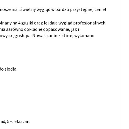
oszenia i świetny wygląd w bardzo przystępnej cenie!
nany na 4 guziki oraz lej dają wygląd profesjonalnych
wnia zarówno dokładne dopasowanie, jak i
iowy kręgosłupa. Nowa tkanin z której wykonano
o siodła.
id, 5% elastan.