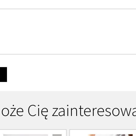
Ę
oże Cię zainteresow