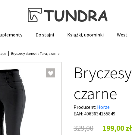
 suplementy
Do stajni
Książki, upominki
West
zęce
Bryczesy damskie Tara, czarne
Bryczesy
czarne
Producent:
Horze
EAN: 4063634155849
329,00
199,00 zł