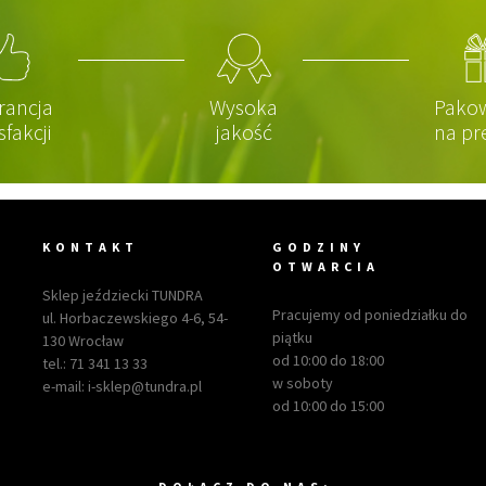
rancja
Wysoka
Pako
sfakcji
jakość
na pr
KONTAKT
GODZINY
OTWARCIA
Sklep jeździecki TUNDRA
Pracujemy od poniedziałku do
ul. Horbaczewskiego 4-6, 54-
piątku
130 Wrocław
od 10:00 do 18:00
tel.:
71 341 13 33
w soboty
e-mail:
i-sklep@tundra.pl
od 10:00 do 15:00