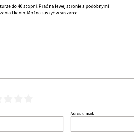
urze do 40 stopni. Prać na lewej stronie z podobnymi
ania tkanin. Można suszyć w suszarce.
3
4
5
Adres e-mail: