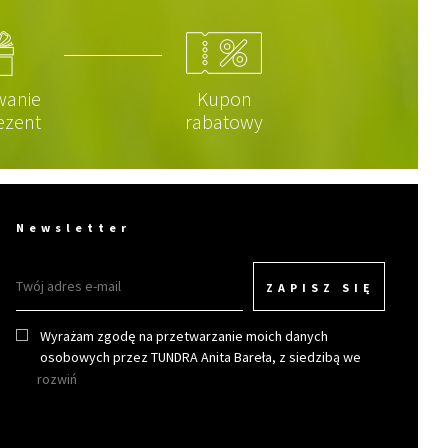
wanie
Kupon
ezent
rabatowy
Newsletter
ZAPISZ SIĘ
Wyrażam zgodę na przetwarzanie moich danych
osobowych przez TUNDRA Anita Bareła, z siedzibą we
Wrocławiu w celu otrzymywania newslettera.
rozwiń