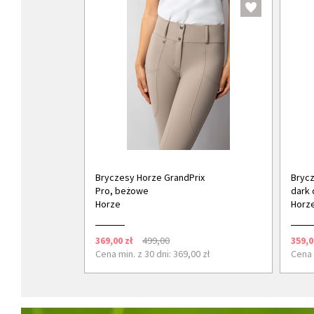
Bryczesy Horze GrandPrix
Brycz
Pro, beżowe
dark 
Horze
Horz
369,00 zł
499,00
359,0
Cena min. z 30 dni: 369,00 zł
Cena 