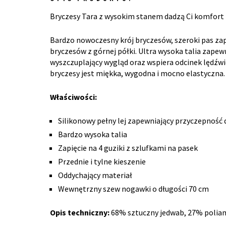
Bryczesy Tara z wysokim stanem dadzą Ci komfort n
Bardzo nowoczesny krój bryczesów, szeroki pas zapi
bryczesów z górnej półki. Ultra wysoka talia zape
wyszczuplający wygląd oraz wspiera odcinek lędźw
bryczesy jest miękka, wygodna i mocno elastyczna.
Właściwości:
Silikonowy pełny lej zapewniający przyczepność d
Bardzo wysoka talia
Zapięcie na 4 guziki z szlufkami na pasek
Przednie i tylne kieszenie
Oddychający materiał
Wewnętrzny szew nogawki o długości 70 cm
Opis techniczny:
68% sztuczny jedwab, 27% poliam