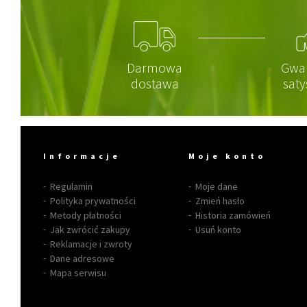
Darmowa
Gwa
dostawa
saty
Informacje
Moje konto
Regulamin
Moje dane
Polityka prywatności
Zmień hasło
Metody płatności
Historia zamówień
Jak zwrócić zakupy
Usuń konto
Reklamacje i zwroty
Dane adresowe
Mapa serwisu