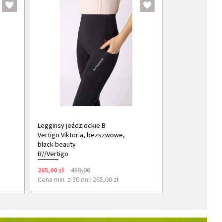
Legginsy jeździeckie B
Vertigo Viktoria, bezszwowe,
black beauty
B//Vertigo
265,00 zł
459,00
Cena min. z 30 dni: 265,00 zł