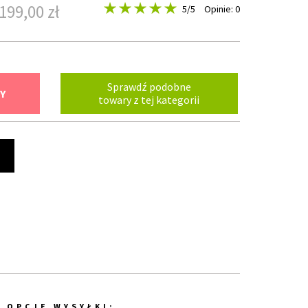
199,00 zł
5
/5
Opinie: 0
Sprawdź podobne
Y
towary z tej kategorii
t
OPCJE WYSYŁKI: