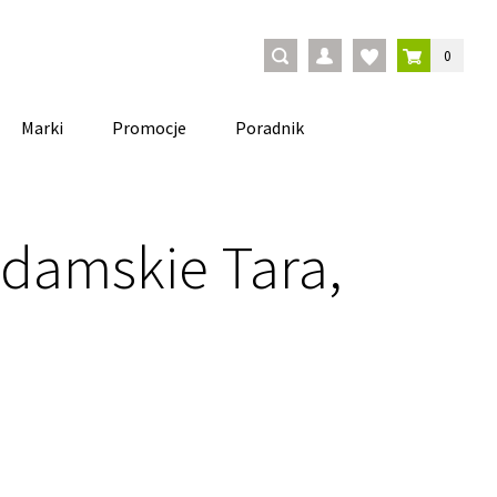
0
Marki
Promocje
Poradnik
 damskie Tara,