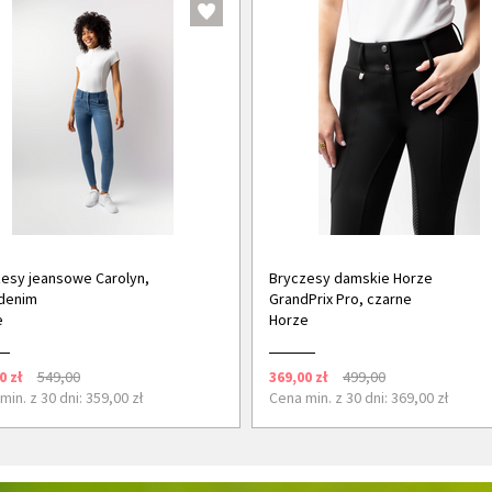
esy jeansowe Carolyn,
Bryczesy damskie Horze
denim
GrandPrix Pro, czarne
e
Horze
0 zł
549,00
369,00 zł
499,00
min. z 30 dni: 359,00 zł
Cena min. z 30 dni: 369,00 zł