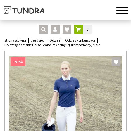
0
Strona główna
Jeździec
Odzież
Odzież konkursowa
Bryczesy damskie Horze Grand Prix pełny lej skóropodobny, białe
-51%