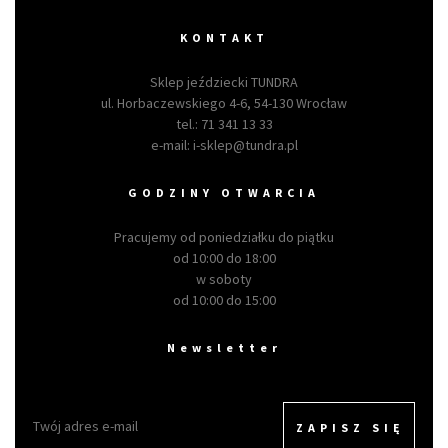
KONTAKT
Sklep jeździecki TUNDRA
ul. Horbaczewskiego 4-6, 54-130 Wrocław
tel.:
71 341 13 33
e-mail:
i-sklep@tundra.pl
GODZINY OTWARCIA
Pracujemy od poniedziałku do piątku
od 10:00 do 18:00
w soboty
od 10:00 do 15:00
Newsletter
ZAPISZ SIĘ