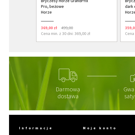
Bryczesy Horze GrandPrix
Brycz
Pro, beżowe
dark 
Horze
Horz
369,00 zł
499,00
359,0
Cena min. z 30 dni: 369,00 zł
Cena 
Darmowa
Gwa
dostawa
saty
Informacje
Moje konto