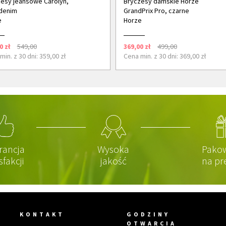
esy jeansowe Carolyn,
Bryczesy damskie Horze
denim
GrandPrix Pro, czarne
e
Horze
0 zł
549,00
369,00 zł
499,00
min. z 30 dni: 359,00 zł
Cena min. z 30 dni: 369,00 zł
rancja
Wysoka
Pako
sfakcji
jakość
na pr
KONTAKT
GODZINY
OTWARCIA