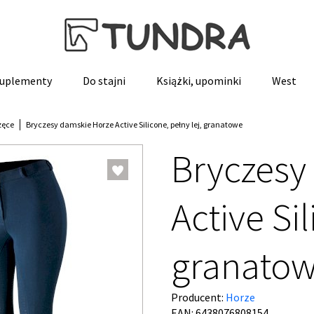
 suplementy
Do stajni
Książki, upominki
West
zęce
Bryczesy damskie Horze Active Silicone, pełny lej, granatowe
Bryczesy
Active Sil
granato
Producent:
Horze
EAN: 6438076808154