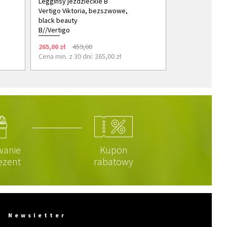
Legginsy jeździeckie B
Vertigo Viktoria, bezszwowe,
black beauty
B//Vertigo
265,00 zł
459,00
Cena min. z 30 dni: 265,00 zł
wanie
Kupon
ezent
rabatowy
Newsletter