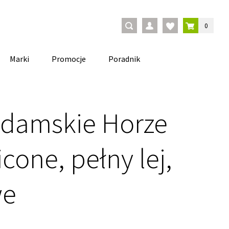
0
Marki
Promocje
Poradnik
 damskie Horze
icone, pełny lej,
we