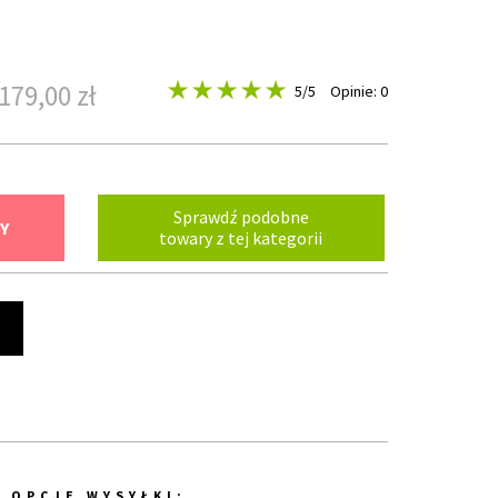
179,00 zł
5
/5
Opinie: 0
Sprawdź podobne
Y
towary z tej kategorii
t
OPCJE WYSYŁKI: