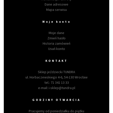
Dane adresowe
Mapa serwisu
Moje konto
Moje dane
Zmień hasło
Historia zamówień
Usuń konto
KONTAKT
Sklep jeździecki TUNDRA
ul. Horbaczewskiego 4-6, 54-130 Wrocław
tel.:
71 341 13 33
e-mail:
i-sklep@tundra.pl
GODZINY OTWARCIA
Pracujemy od poniedziałku do piątku