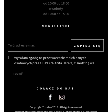
od 10:00 do 18:00
w soboty
od 10:00 do 15:00
Newsletter
ZAPISZ SIĘ
Wyrażam zgodę na przetwarzanie moich danych
osobowych przez TUNDRA Anita Bareła, z siedzibą we
Wrocławiu w celu otrzymywania newslettera.
rozwiń
DOŁACZ DO NAS:
Copyright Tundra 2018. All rights reserved.
Projekt graficzny i wykonanie:
Agencja Interaktywna Bull Design