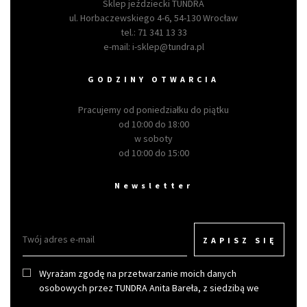
Sklep jeździecki TUNDRA
ul. Horbaczewskiego 4-6, 54-130 Wrocław
tel.:
71 341 13 33
e-mail:
i-sklep@tundra.pl
GODZINY OTWARCIA
Pracujemy od poniedziałku do piątku
od 10:00 do 18:00
w soboty
od 10:00 do 15:00
Newsletter
ZAPISZ SIĘ
Wyrażam zgodę na przetwarzanie moich danych
osobowych przez TUNDRA Anita Bareła, z siedzibą we
Wrocławiu w celu otrzymywania newslettera.