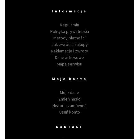
Informacje
Regulamin
Polityka prywatności
Metody płatności
Jak zwrócić zakupy
Reklamacje i zwroty
Dane adresowe
Mapa serwisu
Moje konto
Moje dane
Zmień hasło
Historia zamówień
Usuń konto
KONTAKT