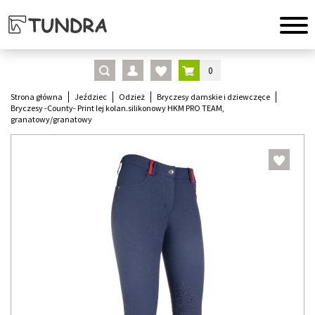
0
Strona główna
Jeździec
Odzież
Bryczesy damskie i dziewczęce
Bryczesy -County- Print lej kolan.silikonowy HKM PRO TEAM,
granatowy/granatowy