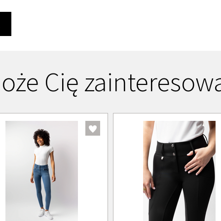
Ę
oże Cię zainteresow