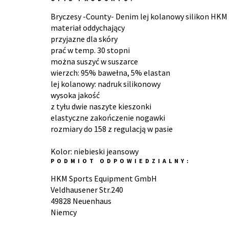
Bryczesy -County- Denim lej kolanowy silikon HK
materiał oddychający
przyjazne dla skóry
prać w temp. 30 stopni
można suszyć w suszarce
wierzch: 95% bawełna, 5% elastan
lej kolanowy: nadruk silikonowy
wysoka jakość
z tyłu dwie naszyte kieszonki
elastyczne zakończenie nogawki
rozmiary do 158 z regulacją w pasie
Kolor: niebieski jeansowy
PODMIOT ODPOWIEDZIALNY:
HKM Sports Equipment GmbH
Veldhausener Str.240
49828 Neuenhaus
Niemcy