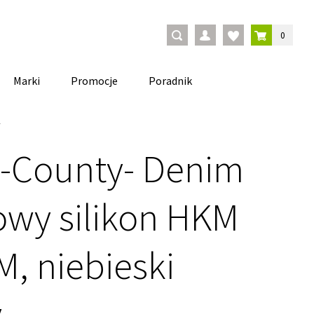
0
Marki
Promocje
Poradnik
y
 -County- Denim
nowy silikon HKM
, niebieski
y