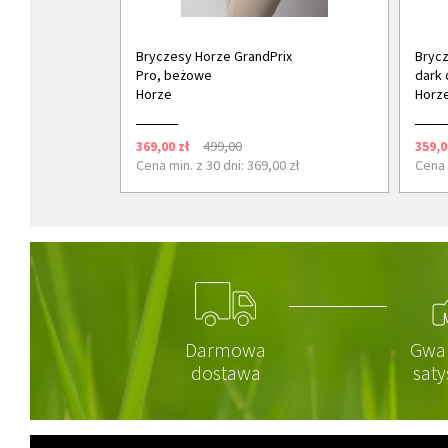
Bryczesy Horze GrandPrix
Brycz
Pro, beżowe
dark 
Horze
Horz
369,00 zł
499,00
359,0
Cena min. z 30 dni: 369,00 zł
Cena 
Darmowa
Gwa
dostawa
saty