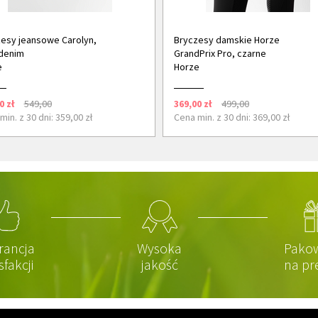
esy jeansowe Carolyn,
Bryczesy damskie Horze
denim
GrandPrix Pro, czarne
e
Horze
0 zł
549,00
369,00 zł
499,00
min. z 30 dni: 359,00 zł
Cena min. z 30 dni: 369,00 zł
rancja
Wysoka
Pako
sfakcji
jakość
na pr