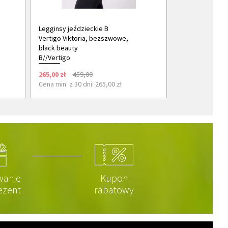
Legginsy jeździeckie B
Vertigo Viktoria, bezszwowe,
black beauty
B//Vertigo
265,00 zł
459,00
Cena min. z 30 dni: 265,00 zł
wanie
Kupon
ezent
rabatowy