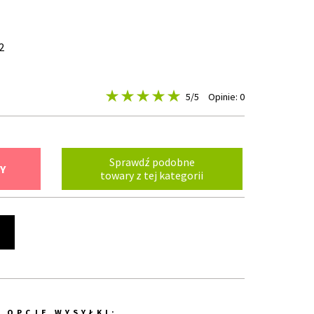
2
5
/5
Opinie: 0
Sprawdź podobne
Y
towary z tej kategorii
t
OPCJE WYSYŁKI: