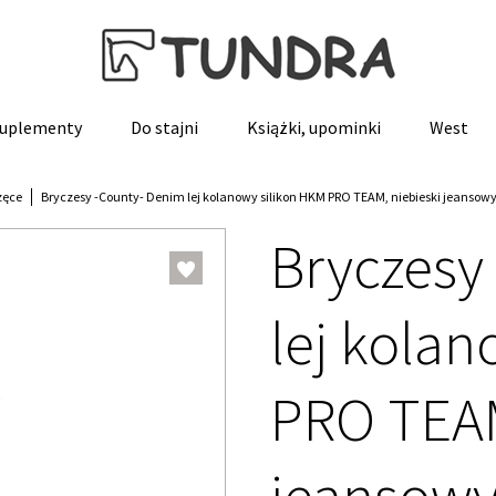
 suplementy
Do stajni
Książki, upominki
West
zęce
Bryczesy -County- Denim lej kolanowy silikon HKM PRO TEAM, niebieski jeansow
Bryczesy
lej kola
PRO TEAM
jeansow