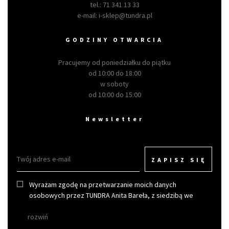
tel.:
71 341 13 33
e-mail:
i-sklep@tundra.pl
GODZINY OTWARCIA
Pracujemy od poniedziałku do piątku
od 10:00 do 18:00
w soboty
od 10:00 do 15:00
Newsletter
ZAPISZ SIĘ
Wyrażam zgodę na przetwarzanie moich danych
osobowych przez TUNDRA Anita Bareła, z siedzibą we
Wrocławiu w celu otrzymywania newslettera.
rozwiń