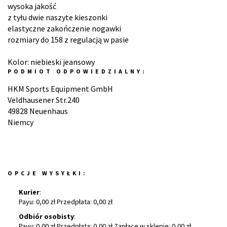
wysoka jakość
z tyłu dwie naszyte kieszonki
elastyczne zakończenie nogawki
rozmiary do 158 z regulacją w pasie
Kolor: niebieski jeansowy
PODMIOT ODPOWIEDZIALNY:
HKM Sports Equipment GmbH
Veldhausener Str.240
49828 Neuenhaus
Niemcy
OPCJE WYSYŁKI:
Kurier
:
Payu: 0,00 zł Przedpłata: 0,00 zł
Odbiór osobisty
:
Payu: 0,00 zł Przedpłata: 0,00 zł Zapłacę w sklepie: 0,00 zł