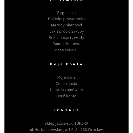
Regulamin
Polityka prywatności
Metody płatności
Jak zwrócić zakupy
Reklamacje i zwroty
Dane adresowe
Mapa serwisu
Moje konto
Moje dane
Zmień hasło
Historia zamówień
Usuń konto
KONTAKT
Sklep jeździecki TUNDRA
ul. Horbaczewskiego 4-6, 54-130 Wrocław