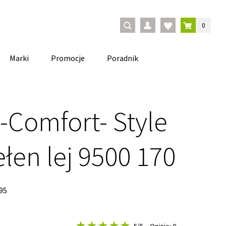
0
Marki
Promocje
Poradnik
-Comfort- Style
ełen lej 9500 170
95