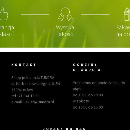
rancja
Wysoka
Pako
sfakcji
jakość
na pr
KONTAKT
GODZINY
OTWARCIA
Sklep jeździecki TUNDRA
Pracujemy od poniedziałku do
ul. Horbaczewskiego 4-6, 54-
piątku
130 Wrocław
od 10:00 do 18:00
tel.:
71 341 13 33
w soboty
e-mail:
i-sklep@tundra.pl
od 10:00 do 15:00
DOŁACZ DO NAS: