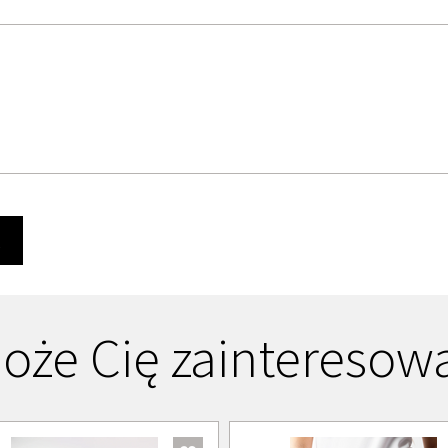
Ę
oże Cię zainteresow