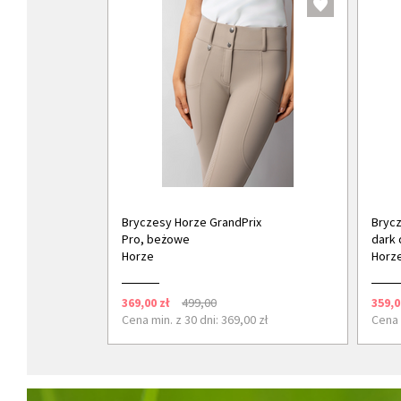
Bryczesy Horze GrandPrix
Brycz
Pro, beżowe
dark 
Horze
Horz
369,00 zł
499,00
359,0
Cena min. z 30 dni: 369,00 zł
Cena 