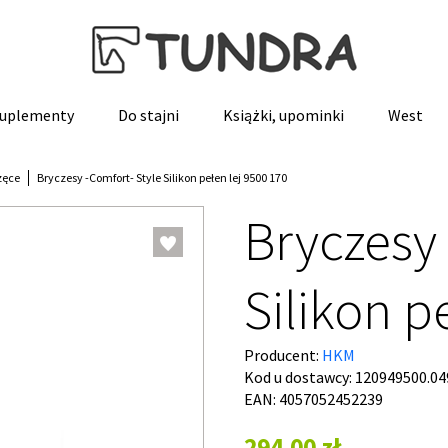
 suplementy
Do stajni
Książki, upominki
West
zęce
Bryczesy -Comfort- Style Silikon pełen lej 9500 170
Bryczesy 
Silikon p
Producent:
HKM
Kod u dostawcy:
120949500.04
EAN: 4057052452239
294,00 zł