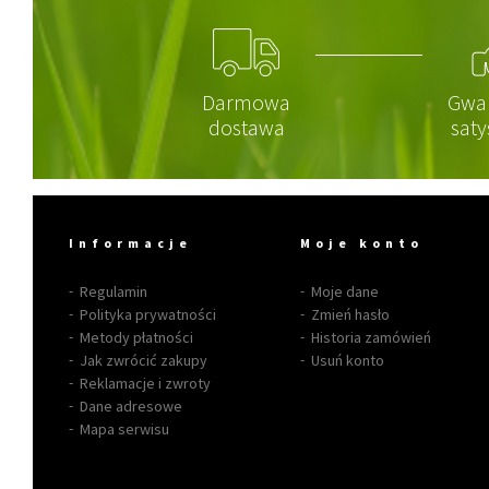
Darmowa
Gwa
dostawa
saty
Informacje
Moje konto
Regulamin
Moje dane
Polityka prywatności
Zmień hasło
Metody płatności
Historia zamówień
Jak zwrócić zakupy
Usuń konto
Reklamacje i zwroty
Dane adresowe
Mapa serwisu