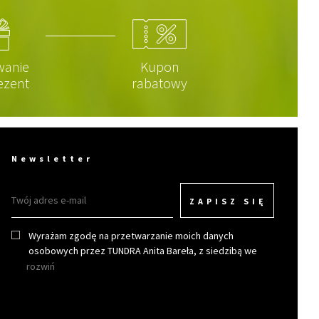
wanie
Kupon
ezent
rabatowy
Newsletter
ZAPISZ SIĘ
Wyrażam zgodę na przetwarzanie moich danych
osobowych przez TUNDRA Anita Bareła, z siedzibą we
Wrocławiu w celu otrzymywania newslettera.
rozwiń