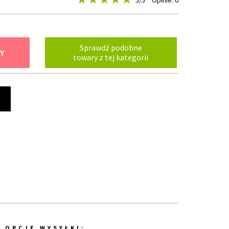
5
/5
Opinie: 0
Sprawdź podobne
Y
towary z tej kategorii
t
OPCJE WYSYŁKI: