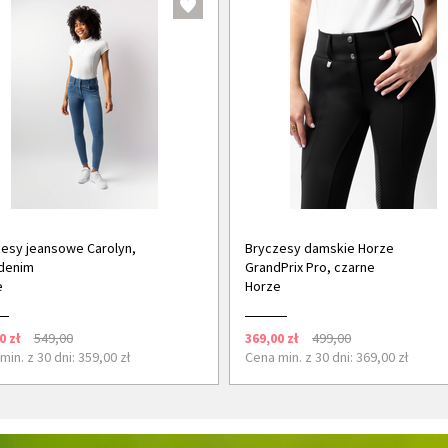
esy jeansowe Carolyn,
Bryczesy damskie Horze
denim
GrandPrix Pro, czarne
e
Horze
0 zł
549,00
369,00 zł
499,00
min. z 30 dni: 359,00 zł
Cena min. z 30 dni: 369,00 zł