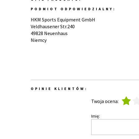
PODMIOT ODPOWIEDZIALNY:
HKM Sports Equipment GmbH
Veldhausener Str.240
49828 Neuenhaus
Niemcy
OPINIE KLIENTÓW:
1
2
Twoja ocena:
Imię: