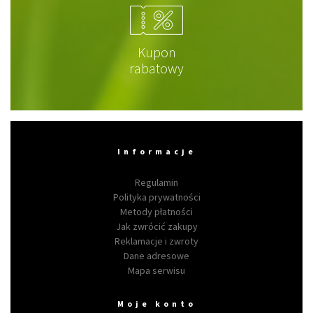
Kupon
rabatowy
Informacje
Regulamin
Polityka prywatności
Metody płatności
Jak zwrócić zakupy
Reklamacje i zwroty
Dane adresowe
Mapa serwisu
Moje konto