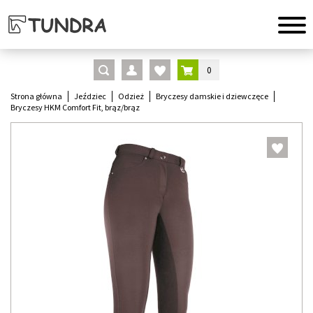
0
Strona główna
Jeździec
Odzież
Bryczesy damskie i dziewczęce
Bryczesy HKM Comfort Fit, brąz/brąz