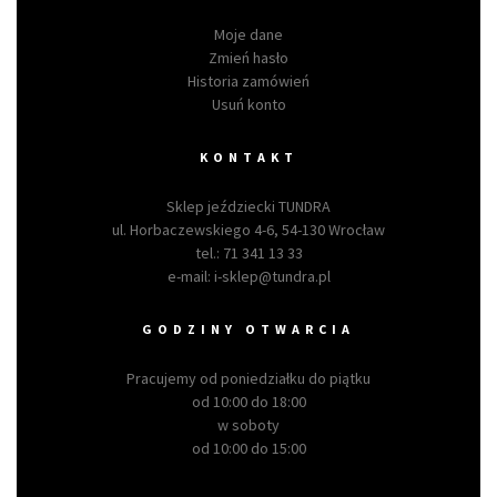
Moje dane
Zmień hasło
Historia zamówień
Usuń konto
KONTAKT
Sklep jeździecki TUNDRA
ul. Horbaczewskiego 4-6, 54-130 Wrocław
tel.:
71 341 13 33
e-mail:
i-sklep@tundra.pl
GODZINY OTWARCIA
Pracujemy od poniedziałku do piątku
od 10:00 do 18:00
w soboty
od 10:00 do 15:00