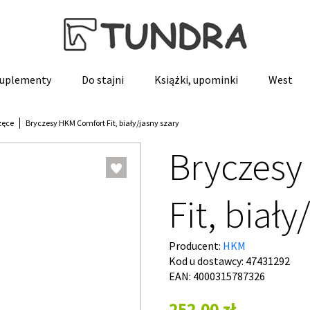
 suplementy
Do stajni
Książki, upominki
West
zęce
Bryczesy HKM Comfort Fit, biały/jasny szary
Bryczesy
Fit, biały
Producent:
HKM
Kod u dostawcy:
47431292
EAN: 4000315787326
252,00 zł