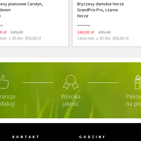
esy jeansowe Carolyn,
Bryczesy damskie Horze
denim
GrandPrix Pro, czarne
e
Horze
0 zł
549,00
369,00 zł
499,00
min. z 30 dni: 359,00 zł
Cena min. z 30 dni: 369,00 zł
rancja
Wysoka
Pako
sfakcji
jakość
na pr
KONTAKT
GODZINY