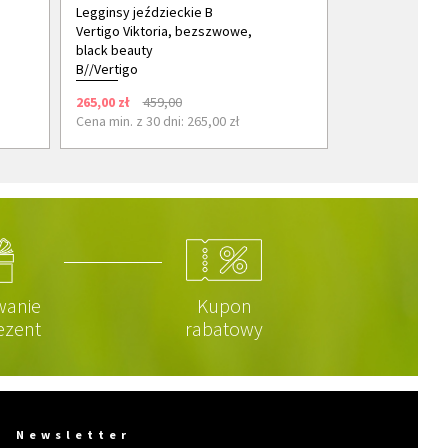
Legginsy jeździeckie B
Vertigo Viktoria, bezszwowe,
black beauty
B//Vertigo
265,00 zł
459,00
Cena min. z 30 dni: 265,00 zł
wanie
Kupon
ezent
rabatowy
Newsletter