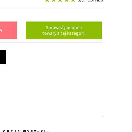
5
/5
Opinie: 0
Sprawdź podobne
Y
towary z tej kategorii
t
OPCJE WYSYŁKI: