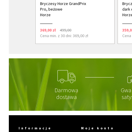
Bryczesy Horze GrandPrix
Brycz
Pro, beżowe
dark 
Horze
Horz
369,00 zł
499,00
359,0
Cena min. z 30 dni: 369,00 zł
Cena 
Darmowa
Gwa
dostawa
saty
Informacje
Moje konto