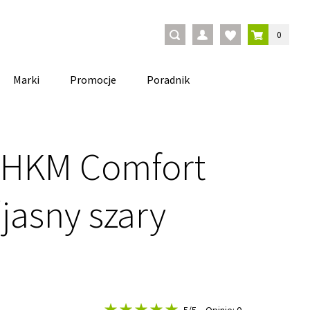
0
Marki
Promocje
Poradnik
 HKM Comfort
/jasny szary