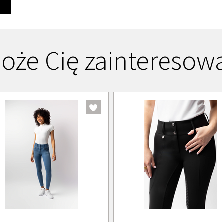
Ę
oże Cię zainteresow