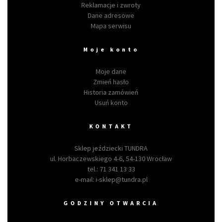
Reklamacje i zwroty
Dane adresowe
Mapa serwisu
Moje konto
Moje dane
Zmień hasło
Historia zamówień
Usuń konto
KONTAKT
Sklep jeździecki TUNDRA
ul. Horbaczewskiego 4-6, 54-130 Wrocław
tel.:
71 341 13 33
e-mail:
i-sklep@tundra.pl
GODZINY OTWARCIA