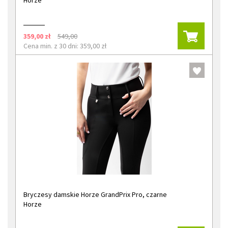
Horze
359,00 zł
549,00
Cena min. z 30 dni: 359,00 zł
Bryczesy damskie Horze GrandPrix Pro, czarne
Horze