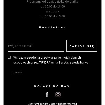
Pracujemy od poniedziałku do piątku
od 10:00 do 18:00
w soboty
od 10:00 do 15:00
Newsletter
ZAPISZ SIĘ
Wyrażam zgodę na przetwarzanie moich danych
osobowych przez TUNDRA Anita Bareła, z siedzibą we
Wrocławiu w celu otrzymywania newslettera.
rozwiń
DOŁACZ DO NAS:
Copyright Tundra 2018. All rights reserved.