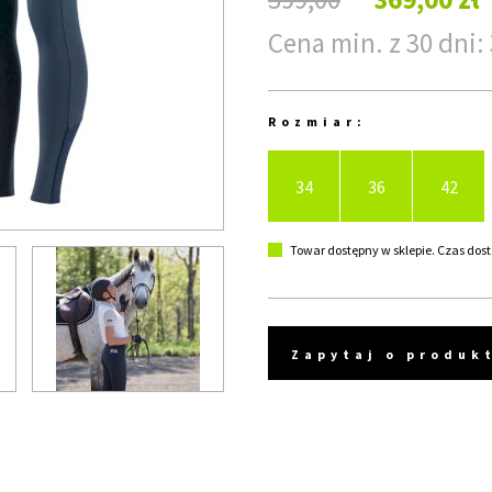
Cena min. z 30 dni: 
Rozmiar:
34
36
42
Towar dostępny w sklepie. Czas dost
Zapytaj o produk