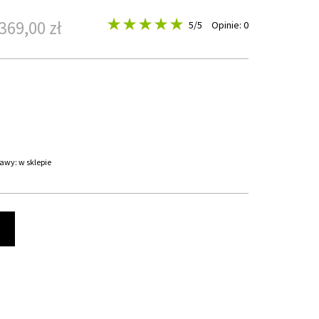
369,00 zł
5
/5
Opinie: 0
awy: w sklepie
t