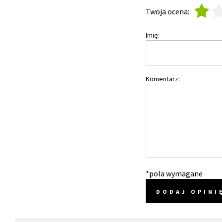
1
2
Twoja ocena:
Imię:
Komentarz:
*pola wymagane
DODAJ OPINI