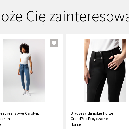
oże Cię zainteresow
esy jeansowe Carolyn,
Bryczesy damskie Horze
denim
GrandPrix Pro, czarne
e
Horze