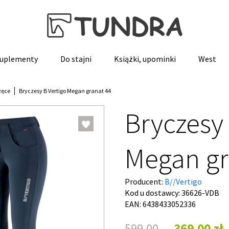
 suplementy
Do stajni
Książki, upominki
West
zęce
Bryczesy B Vertigo Megan granat 44
Bryczesy 
Megan gr
Producent:
B//Vertigo
Kod u dostawcy:
36626-VDB
EAN: 6438433052336
599,00
369,00 zł