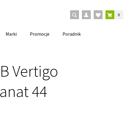
0
Marki
Promocje
Poradnik
B Vertigo
anat 44