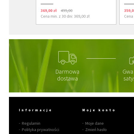
369,00 zł
499,00
359,0
Cena min. z 30 dni: 369,00 zł
Cena 
Darmowa
Gwa
dostawa
saty
Informacje
Moje konto
Regulamin
Moje dane
Polityka prywatności
Zmień hasło