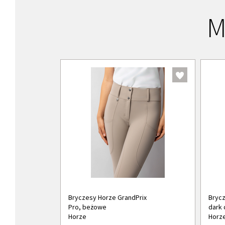
M
Bryczesy Horze GrandPrix
Brycz
Pro, beżowe
dark 
Horze
Horz