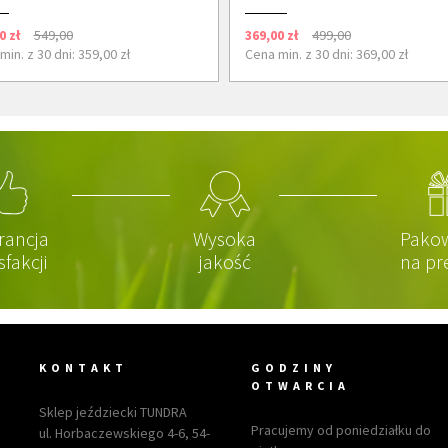
0 zł
549,00
369,00 zł
499,00
min. z 30 dni: 359,00 zł
Cena min. z 30 dni: 369,00 zł
rancja
Wysoka
Pako
sfakcji
jakość
na pr
KONTAKT
GODZINY
OTWARCIA
Sklep jeździecki TUNDRA
Pracujemy od poniedziałku do
ul. Horbaczewskiego 4-6, 54-