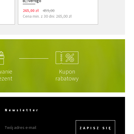
B//Vertigo
265,00 zł
459,00
Cena min. z 30 dni: 265,00 zł
wanie
Kupon
ezent
rabatowy
Newsletter
ZAPISZ SIĘ