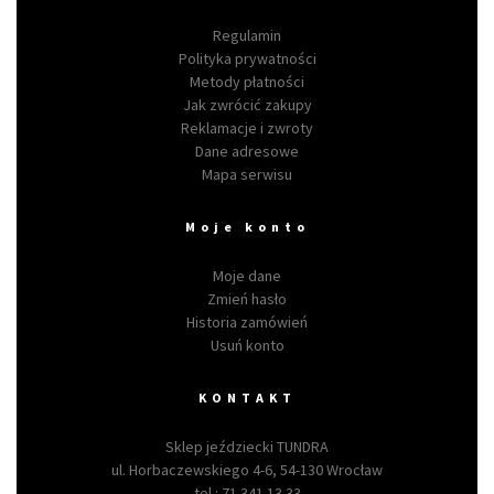
Regulamin
Polityka prywatności
Metody płatności
Jak zwrócić zakupy
Reklamacje i zwroty
Dane adresowe
Mapa serwisu
Moje konto
Moje dane
Zmień hasło
Historia zamówień
Usuń konto
KONTAKT
Sklep jeździecki TUNDRA
ul. Horbaczewskiego 4-6, 54-130 Wrocław
tel.:
71 341 13 33