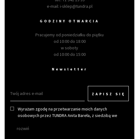
e-mail:
i-sklep@tundra.pl
GODZINY OTWARCIA
Pracujemy od poniedziałku do piątku
od 10:00 do 18:00
w soboty
od 10:00 do 15:00
Newsletter
ZAPISZ SIĘ
Wyrażam zgodę na przetwarzanie moich danych
osobowych przez TUNDRA Anita Bareła, z siedzibą we
Wrocławiu w celu otrzymywania newslettera.
rozwiń