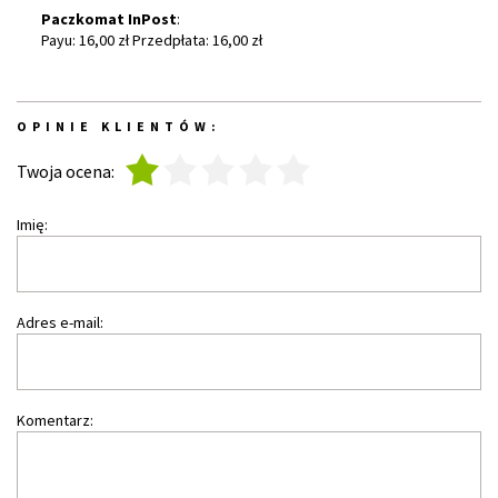
Paczkomat InPost
:
Payu: 16,00 zł Przedpłata: 16,00 zł
OPINIE KLIENTÓW:
1
2
3
4
5
Twoja ocena:
Imię:
Adres e-mail:
Komentarz: