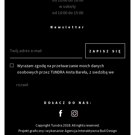
od 10:00 do 18:00
w soboty
od 10:00 do 15:00
Newsletter
ZAPISZ SIĘ
Wyrażam zgodę na przetwarzanie moich danych
osobowych przez TUNDRA Anita Bareła, z siedzibą we
Wrocławiu w celu otrzymywania newslettera.
rozwiń
DOŁACZ DO NAS:
Copyright Tundra 2018. All rights reserved.
Projekt graficzny i wykonanie:
Agencja Interaktywna Bull Design