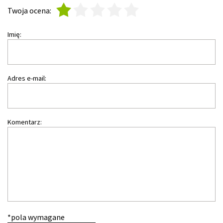
1
2
3
4
5
Twoja ocena:
Imię:
Adres e-mail:
Komentarz:
*pola wymagane