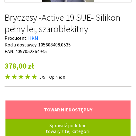
Bryczesy -Active 19 SUE- Silikon
pełny lej, szarobłekitny
Producent:
HKM
Kod u dostawcy:
105608408.0535
EAN: 4057052364945
378,00 zł
5
/5
Opinie: 0
TOWAR NIEDOSTĘPNY
Sprawdź podobne
towary z tej kategorii