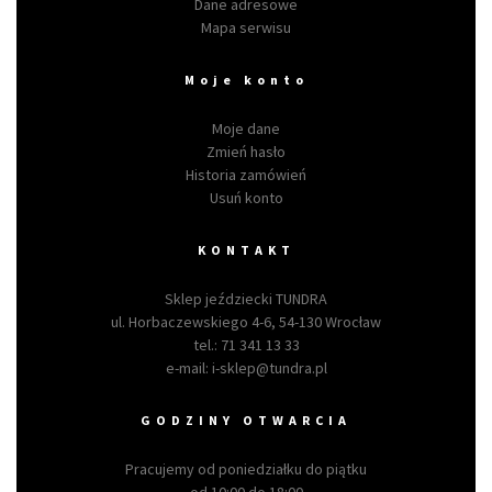
Dane adresowe
Mapa serwisu
Moje konto
Moje dane
Zmień hasło
Historia zamówień
Usuń konto
KONTAKT
Sklep jeździecki TUNDRA
ul. Horbaczewskiego 4-6, 54-130 Wrocław
tel.:
71 341 13 33
e-mail:
i-sklep@tundra.pl
GODZINY OTWARCIA
Pracujemy od poniedziałku do piątku