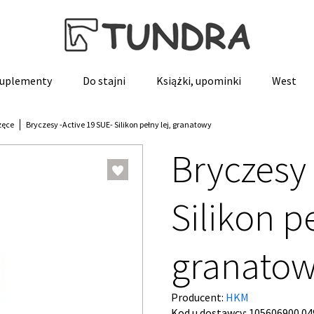
 suplementy
Do stajni
Książki, upominki
West
zęce
Bryczesy -Active 19 SUE- Silikon pełny lej, granatowy
Bryczesy 
Silikon pe
granato
Producent:
HKM
Kod u dostawcy:
105606900.04