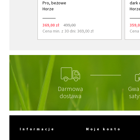
Pro, beżowe
dark 
Horze
Horz
369,00 zł
499,00
359,0
Cena min. z 30 dni: 369,00 zł
Cena 
Darmowa
Gwa
dostawa
saty
Informacje
Moje konto