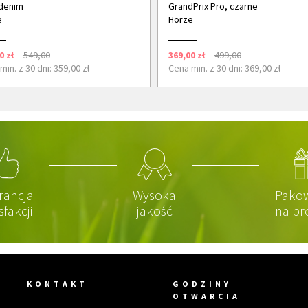
denim
GrandPrix Pro, czarne
e
Horze
0 zł
549,00
369,00 zł
499,00
min. z 30 dni: 359,00 zł
Cena min. z 30 dni: 369,00 zł
rancja
Wysoka
Pako
sfakcji
jakość
na pr
KONTAKT
GODZINY
OTWARCIA