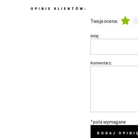
OPINIE KLIENTÓW:
1
2
Twoja ocena:
Imię:
Komentarz:
*pola wymagane
DODAJ OPINI