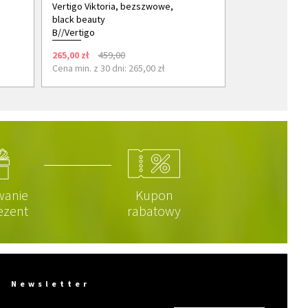
Vertigo Viktoria, bezszwowe,
black beauty
B//Vertigo
265,00 zł
459,00
Cena min. z 30 dni: 265,00 zł
wanie
Kupon
ezent
rabatowy
Newsletter