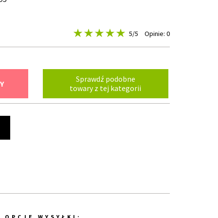
5
/5
Opinie: 0
Sprawdź podobne
Y
towary z tej kategorii
t
OPCJE WYSYŁKI: