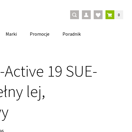
0
Marki
Promocje
Poradnik
-Active 19 SUE-
łny lej,
wy
95