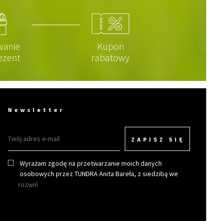
wanie
Kupon
ezent
rabatowy
Newsletter
ZAPISZ SIĘ
Wyrażam zgodę na przetwarzanie moich danych
osobowych przez TUNDRA Anita Bareła, z siedzibą we
Wrocławiu w celu otrzymywania newslettera.
rozwiń