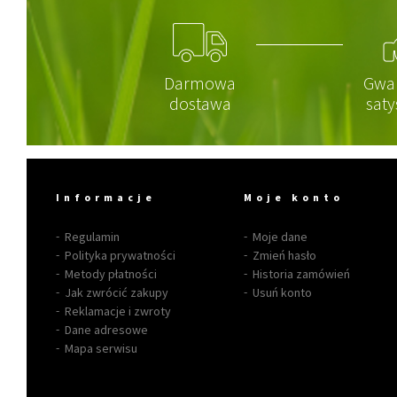
Darmowa
Gwa
dostawa
saty
Informacje
Moje konto
Regulamin
Moje dane
Polityka prywatności
Zmień hasło
Metody płatności
Historia zamówień
Jak zwrócić zakupy
Usuń konto
Reklamacje i zwroty
Dane adresowe
Mapa serwisu