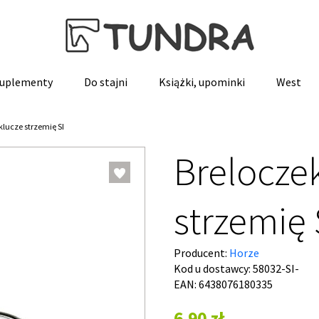
 suplementy
Do stajni
Książki, upominki
West
klucze strzemię SI
Brelocze
strzemię 
Producent:
Horze
Kod u dostawcy:
58032-SI-
EAN: 6438076180335
6,90 zł