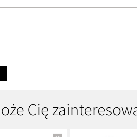
Ę
oże Cię zainteresow