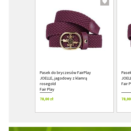
Pasek do bryczesów FairPlay
Pasek
JOELLE, jagodowy z klamrą
JOEL
rosegold
Fair P
Fair Play
78,00 zł
78,00