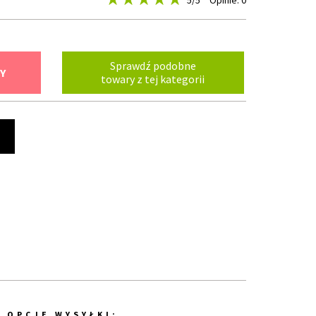
5
/5
Opinie: 0
Sprawdź podobne
Y
towary z tej kategorii
t
OPCJE WYSYŁKI: