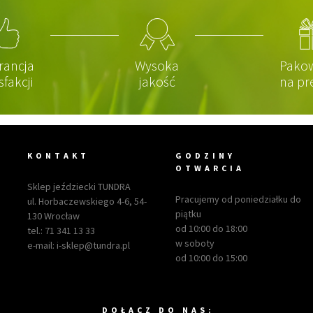
rancja
Wysoka
Pako
sfakcji
jakość
na pr
KONTAKT
GODZINY
OTWARCIA
Sklep jeździecki TUNDRA
Pracujemy od poniedziałku do
ul. Horbaczewskiego 4-6, 54-
piątku
130 Wrocław
od 10:00 do 18:00
tel.:
71 341 13 33
w soboty
e-mail:
i-sklep@tundra.pl
od 10:00 do 15:00
DOŁACZ DO NAS: