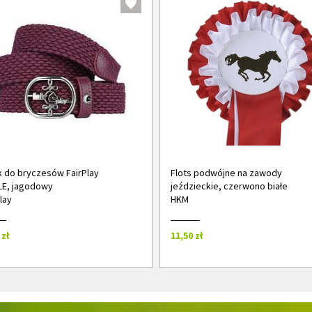
 do bryczesów FairPlay
Flots podwójne na zawody
LE, jagodowy
jeździeckie, czerwono białe
lay
HKM
 zł
11,50 zł