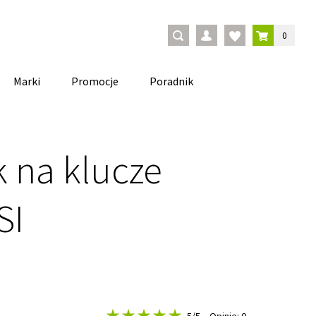
0
Marki
Promocje
Poradnik
k na klucze
SI