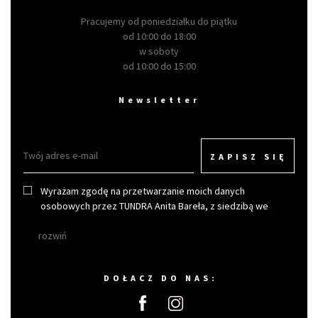
Pracujemy od poniedziałku do piątku
od 10:00 do 18:00
w soboty
od 10:00 do 15:00
Newsletter
ZAPISZ SIĘ
Wyrażam zgodę na przetwarzanie moich danych
osobowych przez TUNDRA Anita Bareła, z siedzibą we
Wrocławiu w celu otrzymywania newslettera.
rozwiń
DOŁACZ DO NAS: