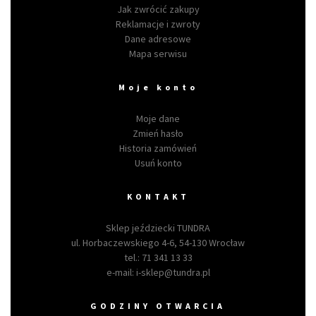
Jak zwrócić zakupy
Reklamacje i zwroty
Dane adresowe
Mapa serwisu
Moje konto
Moje dane
Zmień hasło
Historia zamówień
Usuń konto
KONTAKT
Sklep jeździecki TUNDRA
ul. Horbaczewskiego 4-6, 54-130 Wrocław
tel.:
71 341 13 33
e-mail:
i-sklep@tundra.pl
GODZINY OTWARCIA