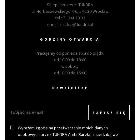
Sklep jeździecki TUNDRA
ul. Horbaczewskiego 4-6, 54-130 Wrocław
tel.:
71 341 13 33
e-mail:
i-sklep@tundra.pl
GODZINY OTWARCIA
Pracujemy od poniedziałku do piątku
od 10:00 do 18:00
w soboty
od 10:00 do 15:00
Newsletter
ZAPISZ SIĘ
Wyrażam zgodę na przetwarzanie moich danych
osobowych przez TUNDRA Anita Bareła, z siedzibą we