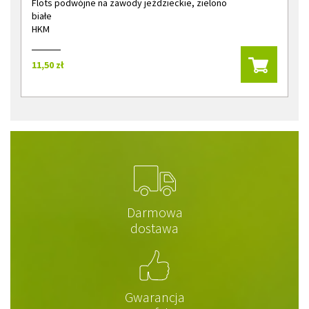
Flots podwójne na zawody jeździeckie, zielono
białe
HKM
11,50 zł
Darmowa
dostawa
Gwarancja