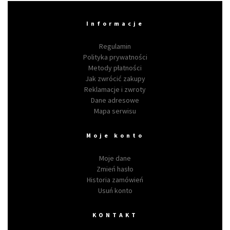
Informacje
Regulamin
Polityka prywatności
Metody płatności
Jak zwrócić zakupy
Reklamacje i zwroty
Dane adresowe
Mapa serwisu
Moje konto
Moje dane
Zmień hasło
Historia zamówień
Usuń konto
KONTAKT