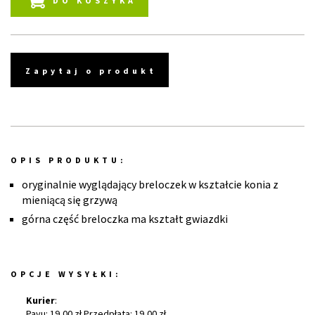
DO KOSZYKA
Zapytaj o produkt
OPIS PRODUKTU:
oryginalnie wyglądający breloczek w kształcie konia z
mieniącą się grzywą
górna część breloczka ma kształt gwiazdki
OPCJE WYSYŁKI:
Kurier
:
Payu: 19,00 zł Przedpłata: 19,00 zł