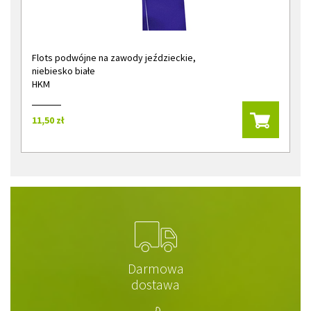
Flots podwójne na zawody jeździeckie,
niebiesko białe
HKM
11,50 zł
Darmowa
dostawa