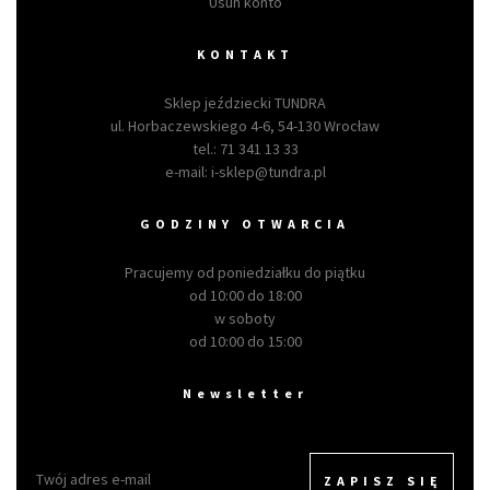
Usuń konto
KONTAKT
Sklep jeździecki TUNDRA
ul. Horbaczewskiego 4-6, 54-130 Wrocław
tel.:
71 341 13 33
e-mail:
i-sklep@tundra.pl
GODZINY OTWARCIA
Pracujemy od poniedziałku do piątku
od 10:00 do 18:00
w soboty
od 10:00 do 15:00
Newsletter
ZAPISZ SIĘ