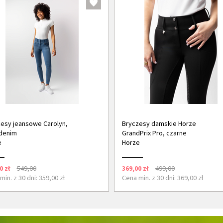
esy jeansowe Carolyn,
Bryczesy damskie Horze
denim
GrandPrix Pro, czarne
e
Horze
0 zł
549,00
369,00 zł
499,00
min. z 30 dni: 359,00 zł
Cena min. z 30 dni: 369,00 zł