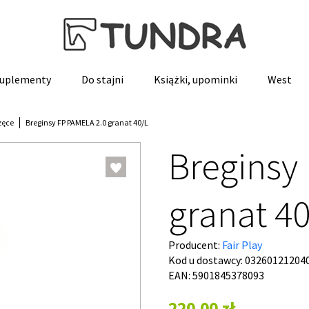
 suplementy
Do stajni
Książki, upominki
West
zęce
Breginsy FP PAMELA 2.0 granat 40/L
Breginsy
granat 4
Producent:
Fair Play
Kod u dostawcy:
03260121204
EAN: 5901845378093
220,00 zł