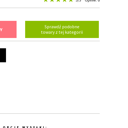
5
/5
Opinie: 0
Sprawdź podobne
Y
towary z tej kategorii
t
OPCJE WYSYŁKI: