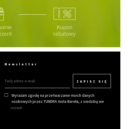
wanie
Kupon
ezent
rabatowy
Newsletter
ZAPISZ SIĘ
Wyrażam zgodę na przetwarzanie moich danych
osobowych przez TUNDRA Anita Bareła, z siedzibą we
Wrocławiu w celu otrzymywania newslettera.
rozwiń