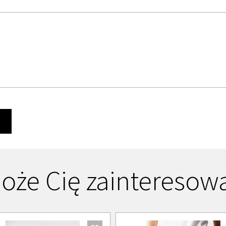
Ę
oże Cię zainteresow