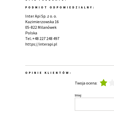
PODMIOT ODPOWIEDZIALNY:
Inter Api Sp. z o. o.
Kazimierzowska 16
05-822 Milanówek
Polska
Tel.:+48 227 248 497
https://interapi.pl
OPINIE KLIENTÓW:
1
2
Twoja ocena:
Imię: