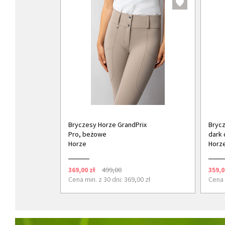
Bryczesy Horze GrandPrix
Brycz
Pro, beżowe
dark 
Horze
Horz
369,00 zł
499,00
359,0
Cena min. z 30 dni: 369,00 zł
Cena 