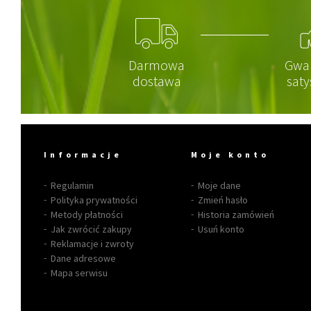
Darmowa
Gwa
dostawa
saty
Informacje
Moje konto
Regulamin
Moje dane
Polityka prywatności
Zmień hasło
Metody płatności
Historia zamówień
Jak zwrócić zakupy
Usuń konto
Reklamacje i zwroty
Dane adresowe
Mapa serwisu