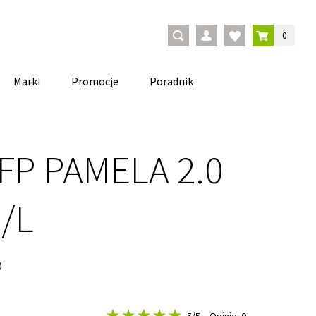
0
Marki
Promocje
Poradnik
 FP PAMELA 2.0
0/L
0