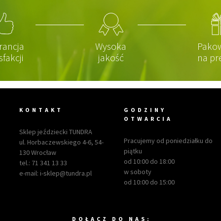
rancja
Wysoka
Pako
sfakcji
jakość
na pr
KONTAKT
GODZINY
OTWARCIA
Sklep jeździecki TUNDRA
Pracujemy od poniedziałku do
ul. Horbaczewskiego 4-6, 54-
piątku
130 Wrocław
od 10:00 do 18:00
tel.:
71 341 13 33
w soboty
e-mail:
i-sklep@tundra.pl
od 10:00 do 15:00
DOŁACZ DO NAS: