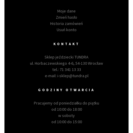
Moje dane
Zmień hasło
Historia zamówień
Usuń konto
KONTAKT
Sklep jeździecki TUNDRA
ul. Horbaczewskiego 4-6, 54-130 Wrocław
tel.:
71 341 13 33
e-mail:
i-sklep@tundra.pl
GODZINY OTWARCIA
Pracujemy od poniedziałku do piątku
od 10:00 do 18:00
w soboty
od 10:00 do 15:00