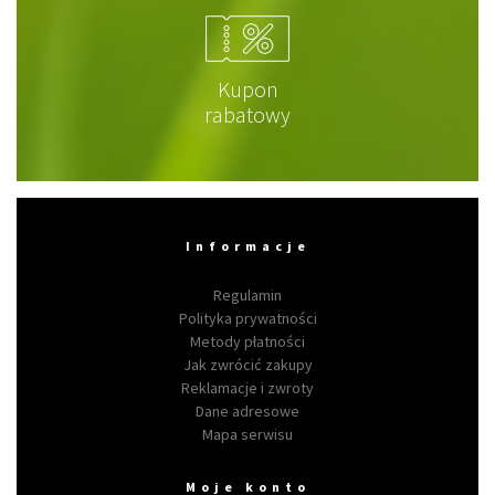
Kupon
rabatowy
Informacje
Regulamin
Polityka prywatności
Metody płatności
Jak zwrócić zakupy
Reklamacje i zwroty
Dane adresowe
Mapa serwisu
Moje konto