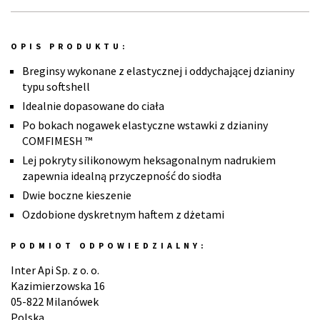
OPIS PRODUKTU:
Breginsy wykonane z elastycznej i oddychającej dzianiny
typu softshell
Idealnie dopasowane do ciała
Po bokach nogawek elastyczne wstawki z dzianiny
COMFIMESH ™
Lej pokryty silikonowym heksagonalnym nadrukiem
zapewnia idealną przyczepność do siodła
Dwie boczne kieszenie
Ozdobione dyskretnym haftem z dżetami
PODMIOT ODPOWIEDZIALNY:
Inter Api Sp. z o. o.
Kazimierzowska 16
05-822 Milanówek
Polska