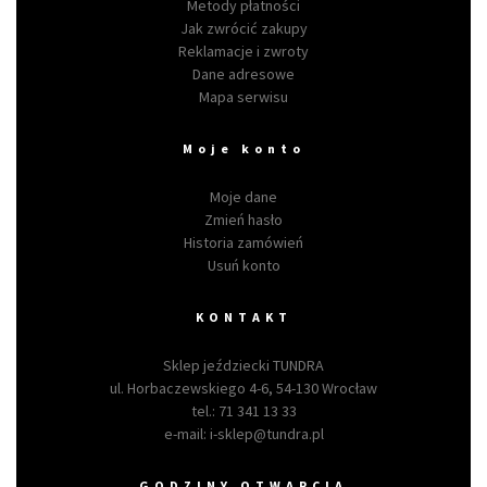
Metody płatności
Jak zwrócić zakupy
Reklamacje i zwroty
Dane adresowe
Mapa serwisu
Moje konto
Moje dane
Zmień hasło
Historia zamówień
Usuń konto
KONTAKT
Sklep jeździecki TUNDRA
ul. Horbaczewskiego 4-6, 54-130 Wrocław
tel.:
71 341 13 33
e-mail:
i-sklep@tundra.pl
GODZINY OTWARCIA