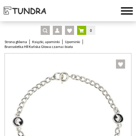
0
Strona główna
Książki, upominki
Upominki
Bransoletka HR Końska Głowa czarna i biała