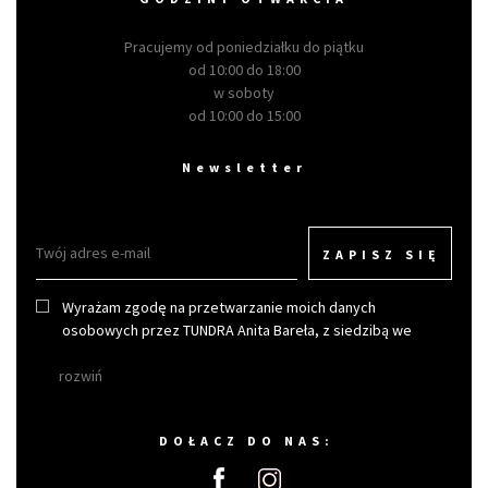
Pracujemy od poniedziałku do piątku
od 10:00 do 18:00
w soboty
od 10:00 do 15:00
Newsletter
ZAPISZ SIĘ
Wyrażam zgodę na przetwarzanie moich danych
osobowych przez TUNDRA Anita Bareła, z siedzibą we
Wrocławiu w celu otrzymywania newslettera.
rozwiń
DOŁACZ DO NAS: