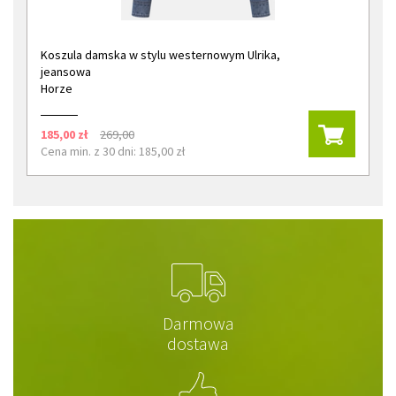
Koszula damska w stylu westernowym Ulrika,
jeansowa
Horze
185,00 zł
269,00
Cena min. z 30 dni: 185,00 zł
Darmowa
dostawa