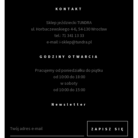
KONTAKT
Sklep jeździecki TUNDRA
ul. Horbaczewskiego 4-6, 54-130 Wrocław
tel.:
71 341 13 33
e-mail:
i-sklep@tundra.pl
GODZINY OTWARCIA
Pracujemy od poniedziałku do piątku
od 10:00 do 18:00
w soboty
od 10:00 do 15:00
Newsletter
ZAPISZ SIĘ