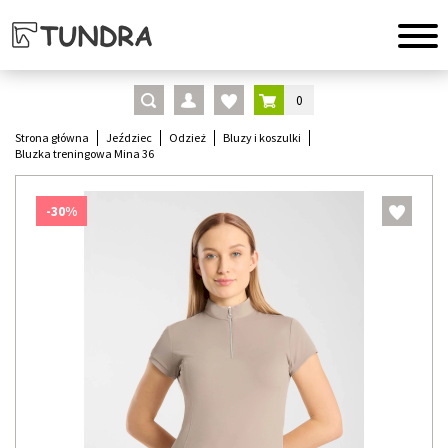
0
Strona główna
Jeździec
Odzież
Bluzy i koszulki
Bluzka treningowa Mina 36
-30%