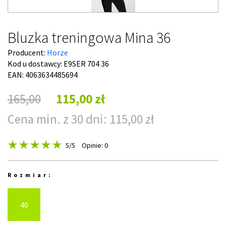
Bluzka treningowa Mina 36
Producent:
Horze
Kod u dostawcy:
E9SER 704 36
EAN: 4063634485694
165,00
115,00 zł
Cena min. z 30 dni: 115,00 zł
5
/5
Opinie: 0
Rozmiar:
40