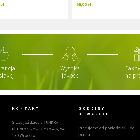
 zł
59,00 zł
rancja
Wysoka
Pako
sfakcji
jakość
na pr
KONTAKT
GODZINY
OTWARCIA
Sklep jeździecki TUNDRA
Pracujemy od poniedziałku do
ul. Horbaczewskiego 4-6, 54-
piątku
130 Wrocław