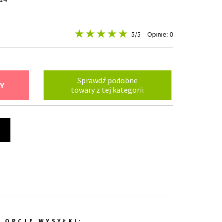
5
/5
Opinie: 0
Sprawdź podobne
Y
towary z tej kategorii
t
OPCJE WYSYŁKI: