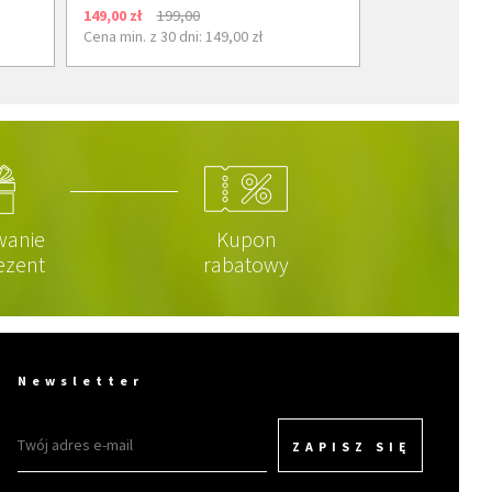
149,00 zł
199,00
Cena min. z 30 dni: 149,00 zł
wanie
Kupon
ezent
rabatowy
Newsletter
ZAPISZ SIĘ