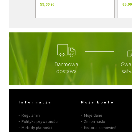
59,00 zł
65,00
Darmowa
Gwa
dostawa
saty
Informacje
Moje konto
Regulamin
Moje dane
Polityka prywatności
Zmień hasło
Metody płatności
Historia zamówień