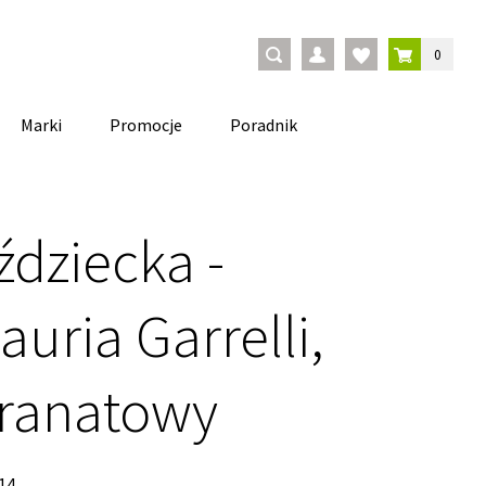
0
Marki
Promocje
Poradnik
ździecka -
uria Garrelli,
ranatowy
14