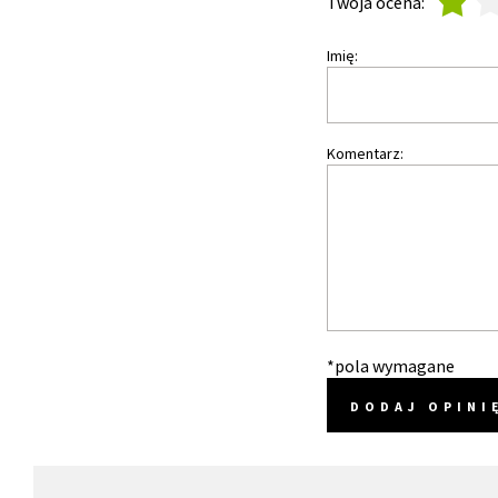
1
2
Twoja ocena:
Imię:
Komentarz:
*pola wymagane
DODAJ OPINI