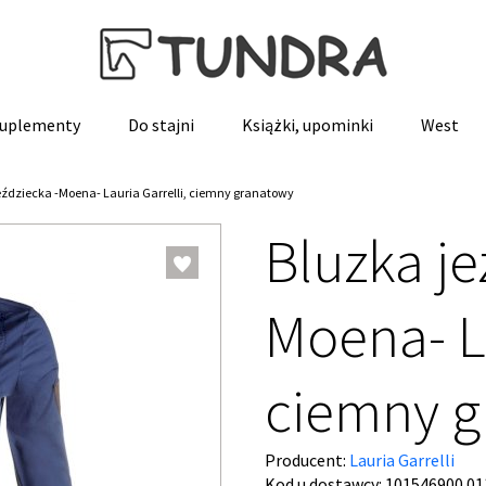
 suplementy
Do stajni
Książki, upominki
West
eździecka -Moena- Lauria Garrelli, ciemny granatowy
Bluzka je
Moena- La
ciemny g
Producent:
Lauria Garrelli
Kod u dostawcy:
101546900.01