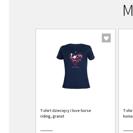
M
T-shirt dziecięcy I love horse
T-shi
riding, granat
konia