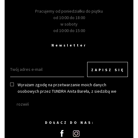
Pracujemy od poniedziałku do piątku
od 10:00 do 18:00
w soboty
od 10:00 do 15:00
Newsletter
ZAPISZ SIĘ
Wyrażam zgodę na przetwarzanie moich danych
osobowych przez TUNDRA Anita Bareła, z siedzibą we
Wrocławiu w celu otrzymywania newslettera.
rozwiń
DOŁACZ DO NAS: