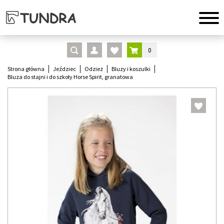
0
Strona główna
Jeździec
Odzież
Bluzy i koszulki
Bluza do stajni i do szkoły Horse Spirit, granatowa