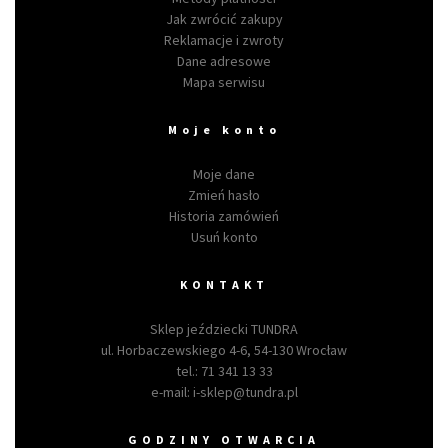
Jak zwrócić zakupy
Reklamacje i zwroty
Dane adresowe
Mapa serwisu
Moje konto
Moje dane
Zmień hasło
Historia zamówień
Usuń konto
KONTAKT
Sklep jeździecki TUNDRA
ul. Horbaczewskiego 4-6, 54-130 Wrocław
tel.:
71 341 13 33
e-mail:
i-sklep@tundra.pl
GODZINY OTWARCIA