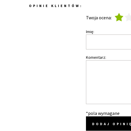
OPINIE KLIENTÓW:
1
2
Twoja ocena:
Imię:
Komentarz:
*pola wymagane
DODAJ OPINI