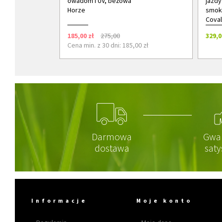
owadom I UV, beżowa
jazdy
Horze
smok
Coval
185,00 zł
275,00
329,0
Cena min. z 30 dni: 185,00 zł
Darmowa
Gwa
dostawa
saty
Informacje
Moje konto