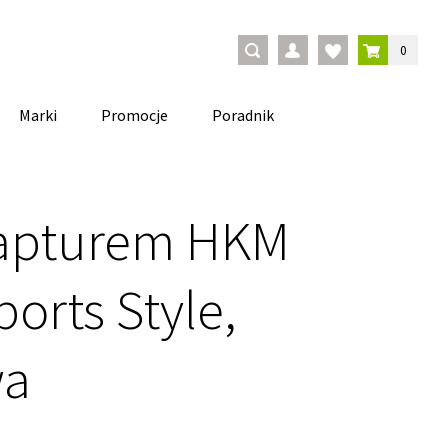
0
Marki
Promocje
Poradnik
kapturem HKM
orts Style,
wa