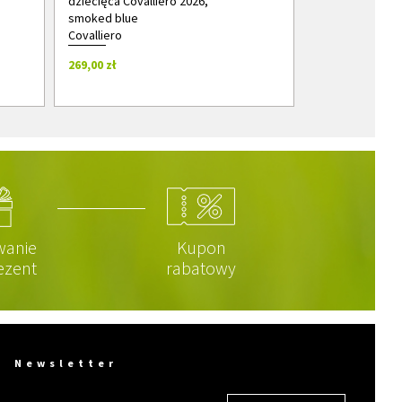
dziecięca Covalliero 2026,
smoked blue
Covalliero
269,00 zł
wanie
Kupon
ezent
rabatowy
Newsletter