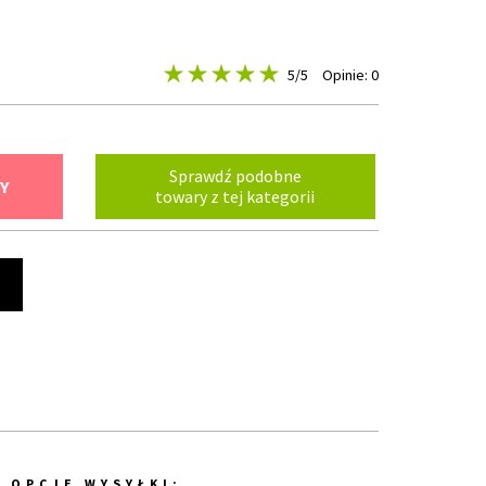
5
/5
Opinie: 0
Sprawdź podobne
Y
towary z tej kategorii
t
OPCJE WYSYŁKI: