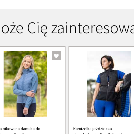
oże Cię zainteresow
ka pikowana damska do
Kamizelka jeździecka