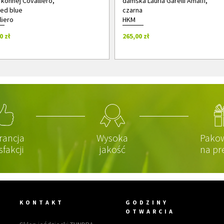
 konnej Covalliero,
damska Lauria Garelli Amalfi,
ed blue
czarna
liero
HKM
0 zł
265,00 zł
rancja
Wysoka
Pako
sfakcji
jakość
na pr
KONTAKT
GODZINY
OTWARCIA