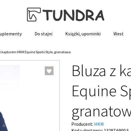
 suplementy
Do stajni
Książki, upominki
West
z kapturem HKM Equine Sports Style, granatowa
Bluza z 
Equine Sp
granato
Producent:
HKM
Kod u dostawcy:
13297 6900 S