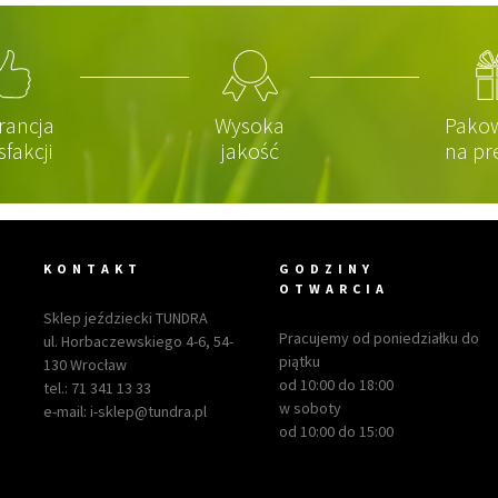
rancja
Wysoka
Pako
sfakcji
jakość
na pr
KONTAKT
GODZINY
OTWARCIA
Sklep jeździecki TUNDRA
Pracujemy od poniedziałku do
ul. Horbaczewskiego 4-6, 54-
piątku
130 Wrocław
od 10:00 do 18:00
tel.:
71 341 13 33
w soboty
e-mail:
i-sklep@tundra.pl
od 10:00 do 15:00