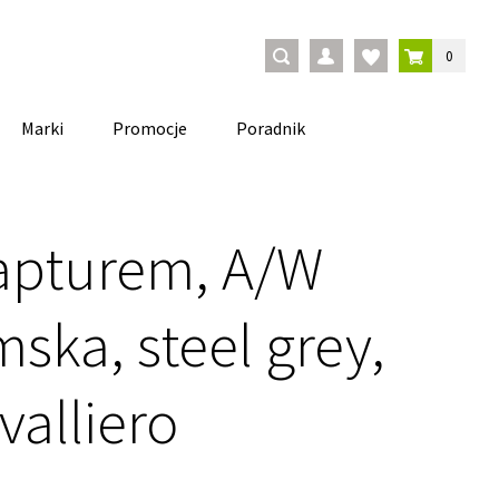
0
Marki
Promocje
Poradnik
kapturem, A/W
ska, steel grey,
valliero