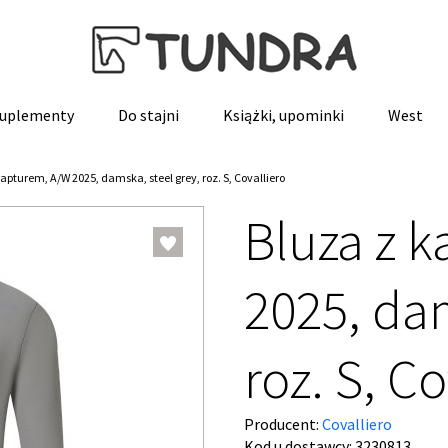
 suplementy
Do stajni
Książki, upominki
West
apturem, A/W 2025, damska, steel grey, roz. S, Covalliero
Bluza z 
2025, dam
roz. S, Co
Producent:
Covalliero
Kod u dostawcy:
3230813