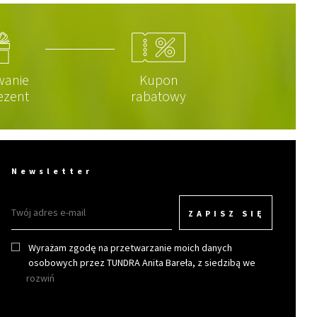
wanie
Kupon
ezent
rabatowy
Newsletter
ZAPISZ SIĘ
Wyrażam zgodę na przetwarzanie moich danych
osobowych przez TUNDRA Anita Bareła, z siedzibą we
Wrocławiu w celu otrzymywania newslettera.
rozwiń