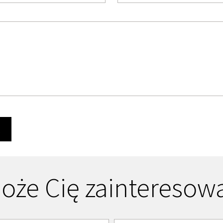
Ę
oże Cię zainteresow