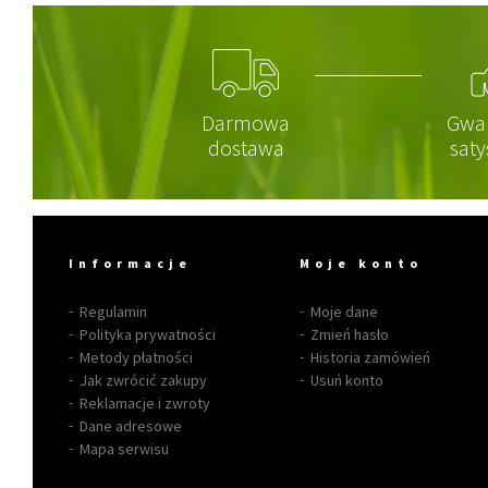
Darmowa
Gwa
dostawa
saty
Informacje
Moje konto
Regulamin
Moje dane
Polityka prywatności
Zmień hasło
Metody płatności
Historia zamówień
Jak zwrócić zakupy
Usuń konto
Reklamacje i zwroty
Dane adresowe
Mapa serwisu