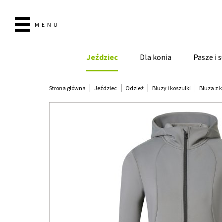
MENU
Jeździec
Dla konia
Pasze i
Strona główna
Jeździec
Odzież
Bluzy i koszulki
Bluza z k