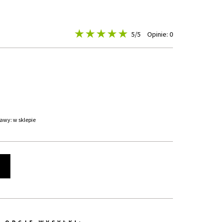
5
/5
Opinie: 0
awy: w sklepie
t