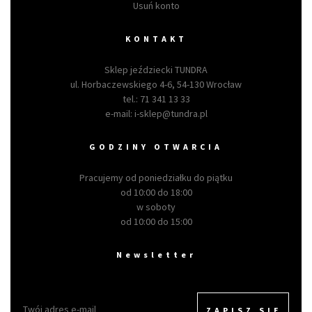
Usuń konto
KONTAKT
Sklep jeździecki TUNDRA
ul. Horbaczewskiego 4-6, 54-130 Wrocław
tel.:
71 341 13 33
e-mail:
i-sklep@tundra.pl
GODZINY OTWARCIA
Pracujemy od poniedziałku do piątku
od 10:00 do 18:00
w soboty
od 10:00 do 15:00
Newsletter
ZAPISZ SIĘ