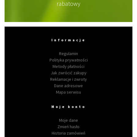
rabatowy
Informacje
Regulamin
Polityka prywatności
Metody płatności
Jak zwrócić zakupy
Reklamacje i zwroty
Dane adresowe
Mapa serwisu
Moje konto
Moje dane
Zmień hasło
Historia zamówień