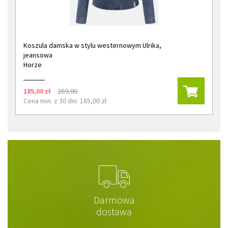
Koszula damska w stylu westernowym Ulrika,
jeansowa
Horze
185,00 zł
269,00
Cena min. z 30 dni: 185,00 zł
Darmowa
dostawa