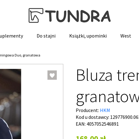
 suplementy
Do stajni
Książki, upominki
West
eningowa Duo, granatowa
Bluza tr
granato
Producent:
HKM
Kod u dostawcy:
129776900.06
EAN: 4057052546891
168,00 zł