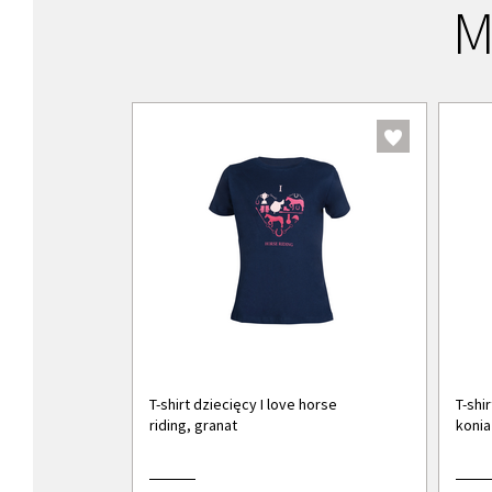
M
T-shirt dziecięcy I love horse
T-shi
riding, granat
konia