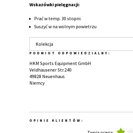
Wskazówki pielęgnacji:
Prać w temp. 30 stopni.
Suszyć w na wolnym powietrzu
Kolekcja
PODMIOT ODPOWIEDZIALNY:
HKM Sports Equipment GmbH
Veldhausener Str.240
49828 Neuenhaus
Niemcy
OPINIE KLIENTÓW:
1
2
Twoja ocena: