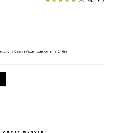
5
/5
Opinie: 0
rznym. Czas realizacji zamówienia: 14 dni
t
OPCJE WYSYŁKI: