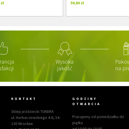
 zł
59,00 zł
rancja
Wysoka
Pako
sfakcji
jakość
na pr
KONTAKT
GODZINY
OTWARCIA
Sklep jeździecki TUNDRA
Pracujemy od poniedziałku do
ul. Horbaczewskiego 4-6, 54-
piątku
130 Wrocław
od 10:00 do 18:00