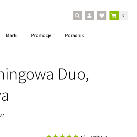
0
Marki
Promocje
Poradnik
eningowa Duo,
wa
27