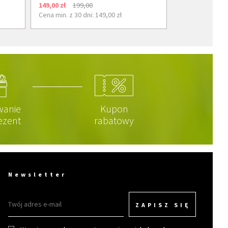
149,00 zł
199,00
Cena min. z 30 dni: 149,00 zł
wanie
Kupon
ezent
rabatowy
Newsletter
ZAPISZ SIĘ