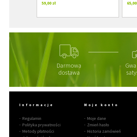
59,00 zł
65,00
Darmowa
Gwa
dostawa
saty
Informacje
Moje konto
Regulamin
Moje dane
Polityka prywatności
Zmień hasło
Metody płatności
Historia zamówień