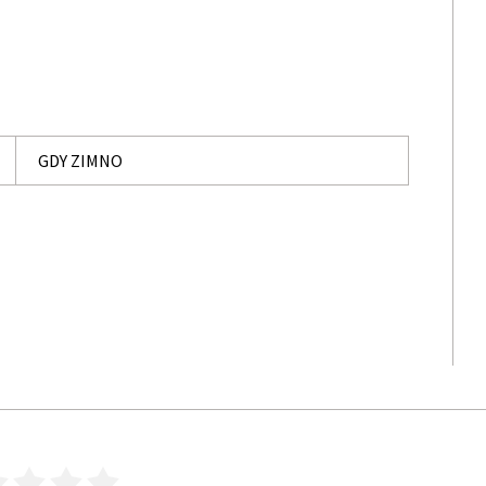
GDY ZIMNO
3
4
5