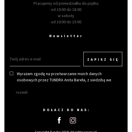
Pracujemy od poniedziałku do piątku
od 10:00 do 18:00
w soboty
od 10:00 do 15:00
Newsletter
ZAPISZ SIĘ
Wyrażam zgodę na przetwarzanie moich danych
osobowych przez TUNDRA Anita Bareła, z siedzibą we
Wrocławiu w celu otrzymywania newslettera.
rozwiń
DOŁACZ DO NAS:
Copyright Tundra 2018. All rights reserved.