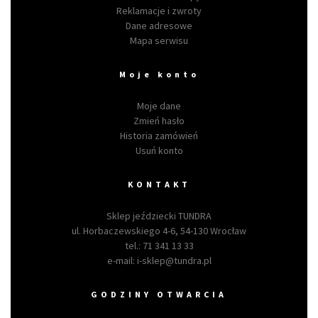
Reklamacje i zwroty
Dane adresowe
Mapa serwisu
Moje konto
Moje dane
Zmień hasło
Historia zamówień
Usuń konto
KONTAKT
Sklep jeździecki TUNDRA
ul. Horbaczewskiego 4-6, 54-130 Wrocław
tel.:
71 341 13 33
e-mail:
i-sklep@tundra.pl
GODZINY OTWARCIA