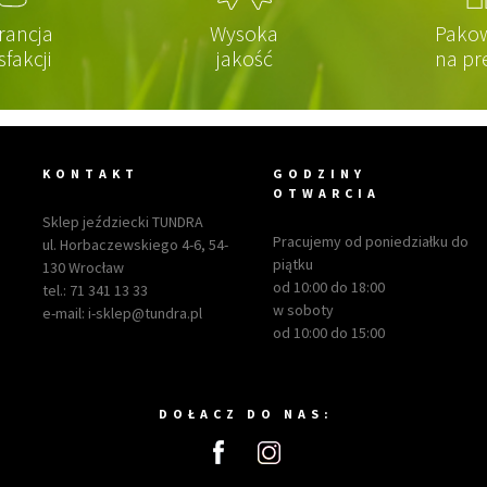
rancja
Wysoka
Pako
sfakcji
jakość
na pr
KONTAKT
GODZINY
OTWARCIA
Sklep jeździecki TUNDRA
Pracujemy od poniedziałku do
ul. Horbaczewskiego 4-6, 54-
piątku
130 Wrocław
od 10:00 do 18:00
tel.:
71 341 13 33
w soboty
e-mail:
i-sklep@tundra.pl
od 10:00 do 15:00
DOŁACZ DO NAS: