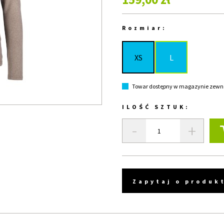
Rozmiar:
XS
L
Towar dostępny w magazynie zewnęt
ILOŚĆ SZTUK:
-
+
Zapytaj o produk