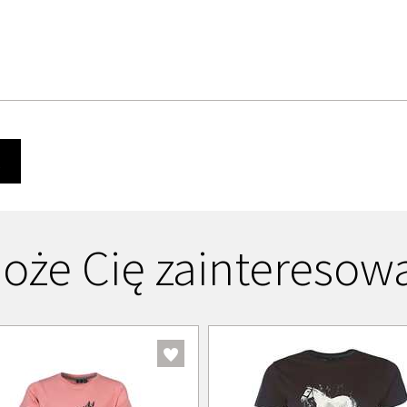
Ę
oże Cię zainteresow