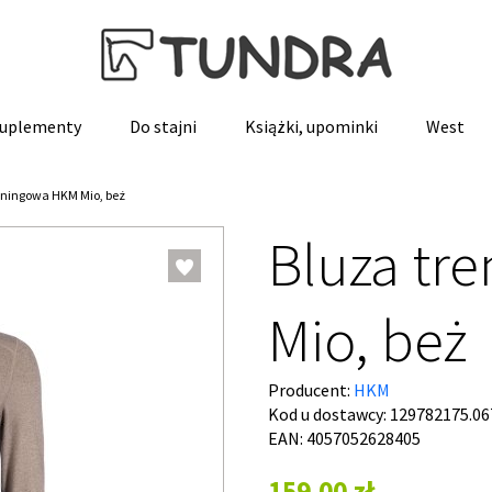
 suplementy
Do stajni
Książki, upominki
West
eningowa HKM Mio, beż
Bluza tr
Mio, beż
Producent:
HKM
Kod u dostawcy:
129782175.06
EAN: 4057052628405
159,00 zł