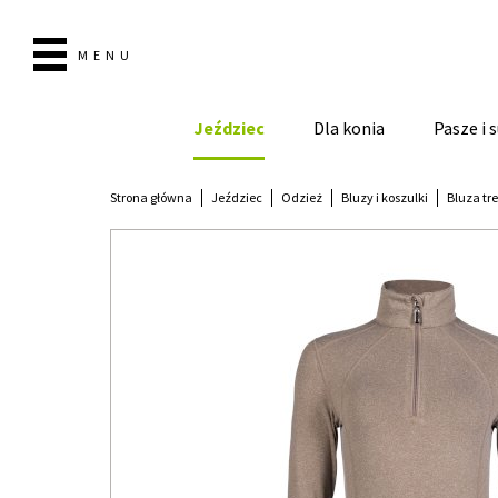
MENU
Jeździec
Dla konia
Pasze i
Strona główna
Jeździec
Odzież
Bluzy i koszulki
Bluza tr