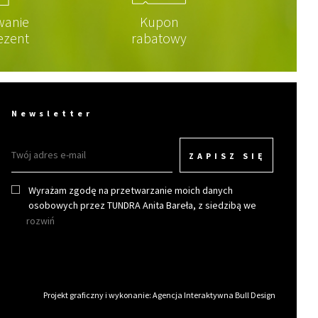
wanie
Kupon
ezent
rabatowy
Newsletter
ZAPISZ SIĘ
Wyrażam zgodę na przetwarzanie moich danych
osobowych przez TUNDRA Anita Bareła, z siedzibą we
Wrocławiu w celu otrzymywania newslettera.
rozwiń
Projekt graficzny i wykonanie:
Agencja Interaktywna Bull Design