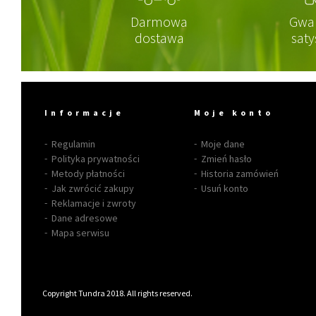
Darmowa
Gwa
dostawa
saty
Informacje
Moje konto
Regulamin
Moje dane
Polityka prywatności
Zmień hasło
Metody płatności
Historia zamówień
Jak zwrócić zakupy
Usuń konto
Reklamacje i zwroty
Dane adresowe
Mapa serwisu
Copyright Tundra 2018. All rights reserved.