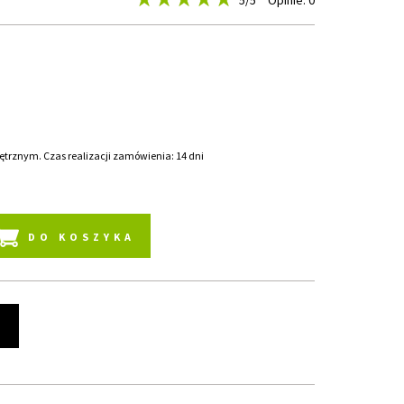
5
/5
Opinie: 0
rznym. Czas realizacji zamówienia: 14 dni
DO KOSZYKA
t