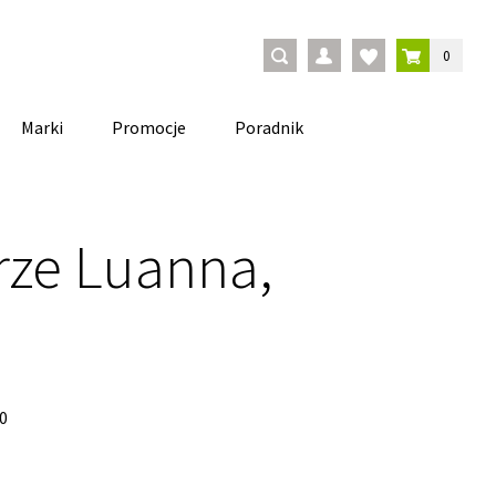
0
Marki
Promocje
Poradnik
rze Luanna,
0