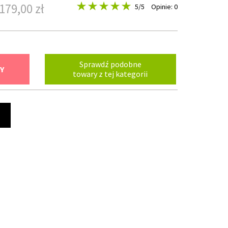
179,00 zł
5
/5
Opinie: 0
Sprawdź podobne
Y
towary z tej kategorii
t