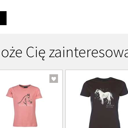
Ę
oże Cię zainteresow