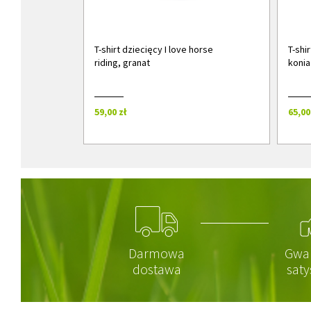
T-shirt dziecięcy I love horse
T-shi
riding, granat
konia
59,00 zł
65,00
Darmowa
Gwa
dostawa
saty