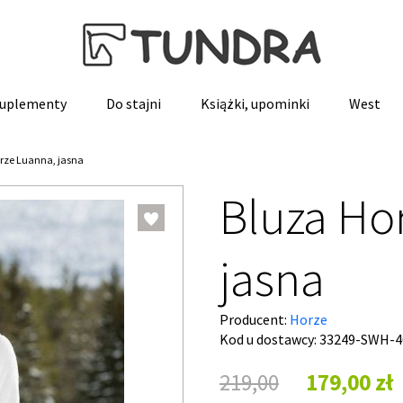
 suplementy
Do stajni
Książki, upominki
West
rze Luanna, jasna
Bluza Ho
jasna
Producent:
Horze
Kod u dostawcy:
33249-SWH-4
219,00
179,00 zł