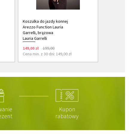
Koszulka do jazdy konnej
Arezzo Function Lauria
Garrelli, brązowa
Lauria Garrelli
149,00 zł
199,00
Cena min. z 30 dni: 149,00 zł
wanie
Kupon
ezent
rabatowy