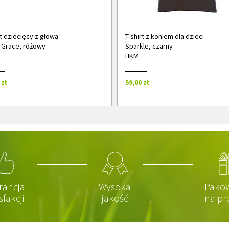
rt dziecięcy z głową
T-shirt z koniem dla dzieci
 Grace, różowy
Sparkle, czarny
HKM
 zł
59,00 zł
rancja
Wysoka
Pako
sfakcji
jakość
na pr