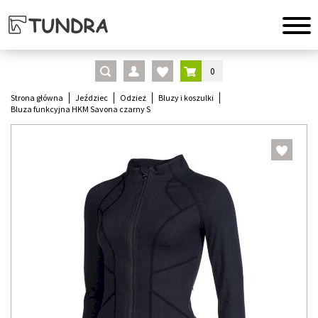
0
Strona główna
Jeździec
Odzież
Bluzy i koszulki
Bluza funkcyjna HKM Savona czarny S