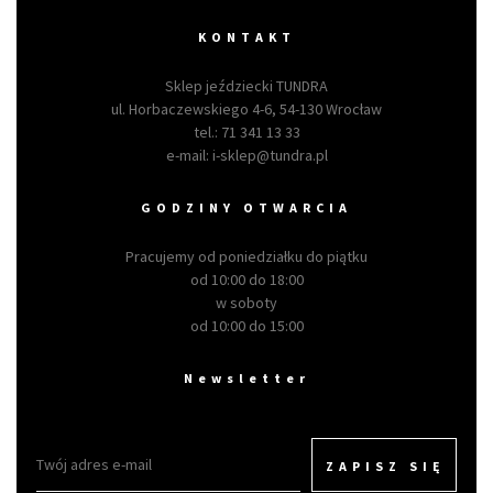
KONTAKT
Sklep jeździecki TUNDRA
ul. Horbaczewskiego 4-6, 54-130 Wrocław
tel.:
71 341 13 33
e-mail:
i-sklep@tundra.pl
GODZINY OTWARCIA
Pracujemy od poniedziałku do piątku
od 10:00 do 18:00
w soboty
od 10:00 do 15:00
Newsletter
ZAPISZ SIĘ