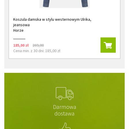
Koszula damska w stylu westernowym Ulrika,
jeansowa
Horze
185,00 zł
269,00
Cena min. z 30 dni: 185,00 zł
Darmowa
dostawa