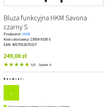
Bluza funkcyjna HKM Savona
czarny S
Producent:
HKM
Kod u dostawcy:
13959 9100 S
EAN: 4057052675157
249,00 zł
5
/5
Opinie: 0
Rozmiar:
L
Towar dostępny w sklepie. Czas dostawy: w sklepie