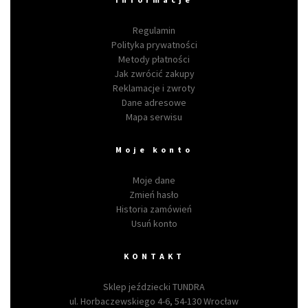
Regulamin
Polityka prywatności
Metody płatności
Jak zwrócić zakupy
Reklamacje i zwroty
Dane adresowe
Mapa serwisu
Moje konto
Moje dane
Zmień hasło
Historia zamówień
Usuń konto
KONTAKT
Sklep jeździecki TUNDRA
ul. Horbaczewskiego 4-6, 54-130 Wrocław