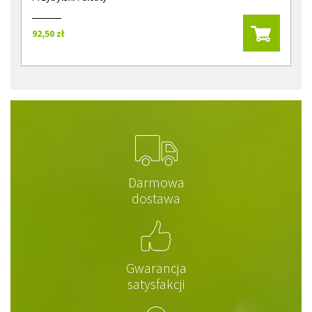
92,50 zł
Darmowa
dostawa
Gwarancja
satysfakcji