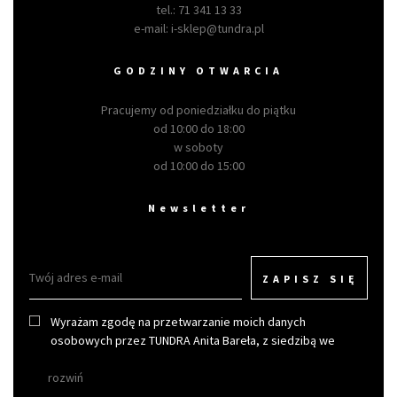
tel.:
71 341 13 33
e-mail:
i-sklep@tundra.pl
GODZINY OTWARCIA
Pracujemy od poniedziałku do piątku
od 10:00 do 18:00
w soboty
od 10:00 do 15:00
Newsletter
ZAPISZ SIĘ
Wyrażam zgodę na przetwarzanie moich danych
osobowych przez TUNDRA Anita Bareła, z siedzibą we
Wrocławiu w celu otrzymywania newslettera.
rozwiń