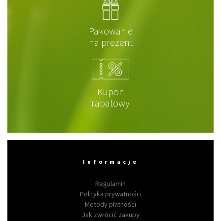
Pakowanie
na prezent
Kupon
rabatowy
Informacje
Regulamin
Polityka prywatności
Metody płatności
Jak zwrócić zakupy