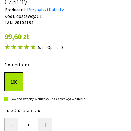
czarny
Producent:
Przybylski Palcaty
Kod u dostawcy:
C1
EAN: 20104184
99,60 zł
5
/5
Opinie: 0
Rozmiar:
180
Towar dostępny w sklepie. Czas dostawy: w sklepie
ILOŚĆ SZTUK:
-
+