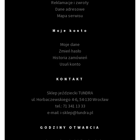
Reklamacje i zwroty
Dane adresowe
Mapa serwisu
Moje konto
Moje dane
Zmień hasło
Historia zamówień
Usuń konto
KONTAKT
Sklep jeździecki TUNDRA
ul. Horbaczewskiego 4-6, 54-130 Wrocław
tel.:
71 341 13 33
e-mail:
i-sklep@tundra.pl
GODZINY OTWARCIA