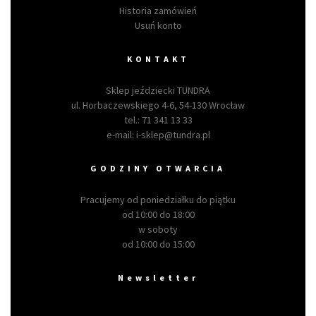
Historia zamówień
Usuń konto
KONTAKT
Sklep jeździecki TUNDRA
ul. Horbaczewskiego 4-6, 54-130 Wrocław
tel.:
71 341 13 33
e-mail:
i-sklep@tundra.pl
GODZINY OTWARCIA
Pracujemy od poniedziałku do piątku
od 10:00 do 18:00
w soboty
od 10:00 do 15:00
Newsletter