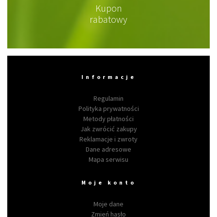
Kupon
rabatowy
Informacje
Regulamin
Polityka prywatności
Metody płatności
Jak zwrócić zakupy
Reklamacje i zwroty
Dane adresowe
Mapa serwisu
Moje konto
Moje dane
Zmień hasło